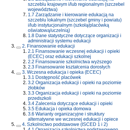
szczeblu krajowym i/lub regionalnym (szczebel
województwa)
1.7
Zarządzanie i kierowanie edukacją na
szczeblu lokalnym (szczebel gminy i powiatu)
i/lub instytucjonalnym (szkołą/placówką
oświatową/uczelnią)
1.8
Dane statystyczne dotyczące organizacji i
administracji systemu edukacji
2.
Finansowanie edukacji
2.1
Finansowanie wczesnej edukacji i opieki
(ECEC) oraz edukacji szkolnej
2.2
Finansowanie szkolnictwa wyższego
2.3
Finansowanie kształcenia dorosłych
3.
Wczesna edukacja i opieka (ECEC)
3.1
Dostępność placówek
3.2
Organizacja edukacji i opieki na poziomie
żłobków
3.3
Organizacja edukacji i opieki na poziomie
przedszkoli
3.4
Zalecenia dotyczące edukacji i opieki
3.5
Edukacja i opieka domowa
3.6
Warianty organizacyjne i struktury
alternatywne we wczesnej edukacji i opiece
4.
Szkolnictwo podstawowe (ISCED 1 i 2)
4.1
Organizacja szkolnictwa podstawowego