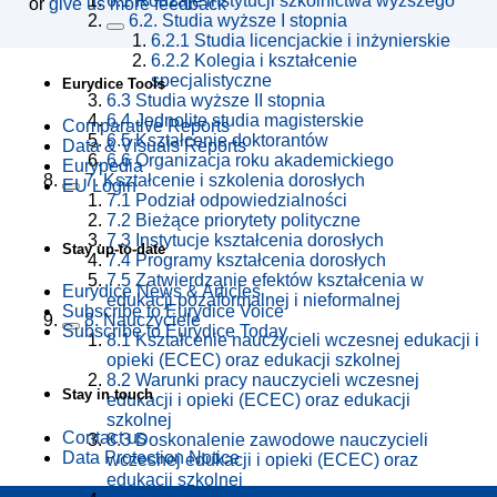
6.1
Rodzaje instytucji szkolnictwa wyższego
or
give us more feedback
6.2.
Studia wyższe I stopnia
6.2.1
Studia licencjackie i inżynierskie
6.2.2
Kolegia i kształcenie
specjalistyczne
Eurydice Tools
6.3
Studia wyższe II stopnia
6.4
Jednolite studia magisterskie
Comparative Reports
6.5
Kształcenie doktorantów
Data & Visuals Reports
6.6
Organizacja roku akademickiego
Eurypedia
7.
Kształcenie i szkolenia dorosłych
EU Login
7.1
Podział odpowiedzialności
7.2
Bieżące priorytety polityczne
7.3
Instytucje kształcenia dorosłych
Stay up-to-date
7.4
Programy kształcenia dorosłych
7.5
Zatwierdzanie efektów kształcenia w
Eurydice News & Articles
edukacji pozaformalnej i nieformalnej
Subscribe to Eurydice Voice
8.
Nauczyciele
Subscribe to Eurydice Today
8.1
Kształcenie nauczycieli wczesnej edukacji i
opieki (ECEC) oraz edukacji szkolnej
8.2
Warunki pracy nauczycieli wczesnej
Stay in touch
edukacji i opieki (ECEC) oraz edukacji
szkolnej
Contact us
8.3
Doskonalenie zawodowe nauczycieli
Data Protection Notice
wczesnej edukacji i opieki (ECEC) oraz
edukacji szkolnej