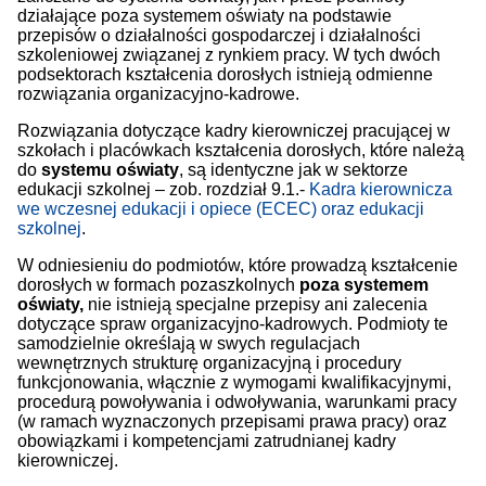
działające poza systemem oświaty na podstawie
przepisów o działalności gospodarczej i działalności
szkoleniowej związanej z rynkiem pracy. W tych dwóch
podsektorach kształcenia dorosłych istnieją odmienne
rozwiązania organizacyjno-kadrowe.
Rozwiązania dotyczące kadry kierowniczej pracującej w
szkołach i placówkach kształcenia dorosłych, które należą
do
systemu oświaty
, są identyczne jak w sektorze
edukacji szkolnej – zob. rozdział 9.1.-
Kadra kierownicza
we wczesnej edukacji i opiece (ECEC) oraz edukacji
szkolnej
.
W odniesieniu do podmiotów, które prowadzą kształcenie
dorosłych w formach pozaszkolnych
poza systemem
oświaty,
nie istnieją specjalne przepisy ani zalecenia
dotyczące spraw organizacyjno-kadrowych. Podmioty te
samodzielnie określają w swych regulacjach
wewnętrznych strukturę organizacyjną i procedury
funkcjonowania, włącznie z wymogami kwalifikacyjnymi,
procedurą powoływania i odwoływania, warunkami pracy
(w ramach wyznaczonych przepisami prawa pracy) oraz
obowiązkami i kompetencjami zatrudnianej kadry
kierowniczej.