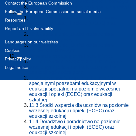
9.7
Kadra kierownicza w kształceniu dorosłych
Contact the European Commission
9.8
Pozostały personel w kształceniu dorosłych
Follow the European Commission on social media
10.
Zapewnianie jakości kształcenia
10.1
Zapewnianie jakości kształcenia we
Resources
wczesnej edukacji i opiece (ECEC) oraz
Report an IT vulnerability
edukacji szkolnej
10.2
Zapewnienie jakości kształcenia w
szkolnictwie wyższym
Languages on our websites
10.3
Zapewnianie jakości kształcenia w
Cookies
kształceniu dorosłych
11.
Wsparcie pedagogiczne i poradnictwo
Privacy policy
11.1
Zapewnienie wsparcia dla uczniów ze
specjalnymi potrzebami edukacyjnymi w
Legal notice
edukacji ogólnodostępnej
11.2
Zapewnienie wsparcia dla uczniów ze
specjalnymi potrzebami edukacyjnymi w
edukacji specjalnej na poziomie wczesnej
edukacji i opieki (ECEC) oraz edukacji
szkolnej
11.3
Środki wsparcia dla uczniów na poziomie
wczesnej edukacji i opieki (ECEC) oraz
edukacji szkolnej
11.4
Doradztwo i poradnictwo na poziomie
wczesnej edukacji i opieki (ECEC) oraz
edukacji szkolnej