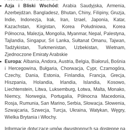
Azja i Bliski Wschód
: Arabia Saudyjska, Armenia,
Azerbejdżan. Bangladesz, Bhutan, Chiny, Filipiny, Gruzja,
Indie, Indonezja, Irak, Iran, Izrael, Japonia, Katar,
Kazachstan, Kirgistan, Korea Południowa, Korea
Północna, Malezja, Mongolia, Myanmar, Nepal, Palestyna,
Tajlandia, Singapur, Sri Lanka, Sułtanat Omanu, Tajwan,
Tadżykistan, Turkmenistan, Uzbekistan, Wietnam,
Zjednoczone Emiraty Arabskie
Europa
: Albania, Andora, Austria, Belgia, Białoruś, Bośnia
i Hercegowina, Bułgaria, Chorwacja, Cypr, Czarnogóra,
Czechy, Dania, Estonia, Finlandia, Francja, Grecja,
Hiszpania, Holandia, Irlandia, Islandia, Kosowo,
Liechtenstein, Litwa, Luksemburg, Łotwa, Malta, Monako,
Niemcy, Norwegia, Portugalia, Północna Macedonia,
Rosja, Rumunia, San Marino, Serbia, Słowacja. Słowenia,
Szwajcaria, Szwecja, Turcja, Ukraina, Watykan, Węgry,
Wielka Brytania i Włochy.
Informacje dotyczące umów dwustronnych są dostępne na