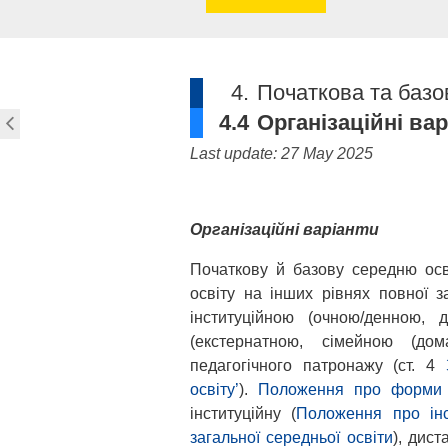
4.
Початкова та базо
4.4
Організаційні ва
Last update: 27 May 2025
Організаційні варіанти
Початкову й базову середню осві
освіту на інших рівнях повної з
інституційною (очною/денною, 
(екстернатною, сімейною (д
педагогічного патронажу (ст. 4
освіту’
).
Положення про форми з
інституційну (
Положення про інс
загальної середньої освіти
), дист