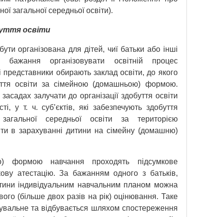
ої загальної середньої освіти).
буття освіти
ти організована для дітей, чиї батьки або інші
и бажання організовувати освітній процес
і представники обирають заклад освіти, до якого
уття освіти за сімейною (домашньою) формою.
засадах залучати до організації здобуття освіти
сті, у т. ч. суб’єктів, які забезпечують здобуття
загальної середньої освіти за територією
ти в зарахуванні дитини на сімейну (домашню)
ю) формою навчання проходять підсумкове
ову атестацію. За бажанням одного з батьків,
итини індивідуальним навчальним планом можна
го (більше двох разів на рік) оцінювання. Таке
увальне та відбувається шляхом спостереження