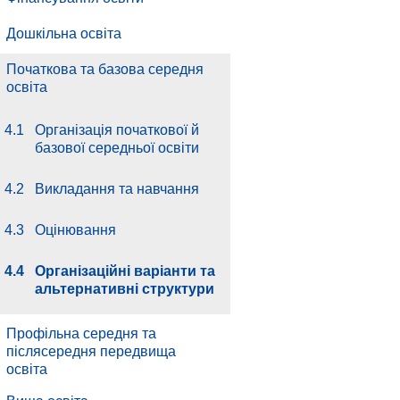
Дошкільна освіта
Початкова та базова середня
освіта
4.1
Організація початкової й
базової середньої освіти
4.2
Викладання та навчання
4.3
Оцінювання
4.4
Організаційні варіанти та
альтернативні структури
Профільна середня та
післясередня передвища
освіта