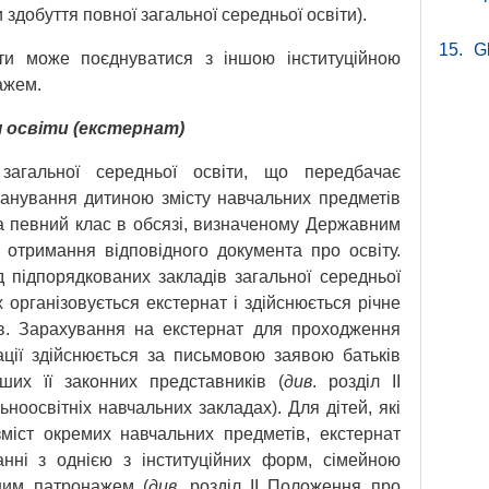
 здобуття повної загальної середньої освіти).
15.
G
ти може поєднуватися з іншою інституційною
ажем.
освіти (екстернат)
агальної середньої освіти, що передбачає
опанування дитиною змісту навчальних предметів
за певний клас в обсязі, визначеному Державним
а отримання відповідного документа про освіту.
 підпорядкованих закладів загальної середньої
 організовується екстернат і здійснюється річне
ів. Зарахування на екстернат для проходження
ації здійснюється за письмовою заявою батьків
нших її законних представників (
див
. розділ ІІ
ноосвітніх навчальних закладах). Для дітей, які
міст окремих навчальних предметів, екстернат
нні з однією з інституційних форм, сімейною
ним патронажем (
див
. розділ ІІ Положення про