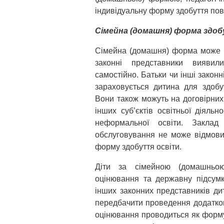
індивідуальну форму здобуття повн
Сімейна (домашня) форма здо
Сімейна (домашня) форма може бу
законні представники виявил
самостійно. Батьки чи інші законн
зараховується дитина для здоб
Вони також можуть на договірних 
інших суб’єктів освітньої діяльно
неформальної освіти. Заклад 
обслуговування не може відмови
форму здобуття освіти.
Діти за сімейною (домашньо
оцінювання та державну підсумк
інших законних представників д
передбачити проведення додатково
оцінювання проводиться як форм