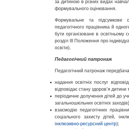
за дитиною в різних видах навчал
формувального оцінювання.
Формувальне та підсумкове оц
педагогічного працівника й одног
бути організоване в освітньому с
розділ ІІІ Положення про індивіду
освіти).
Педагогічний патронаж
Педагогічний патронаж передбача
надання освітніх послуг відпов
відповідає стану здоров’я дитини 
періодичне долучення дітей до учн
загальношкільних освітніх заходів)
взаємодію педагогічних працівн
соціального захисту дітей, інк
інклюзивно-ресурсний центр
);