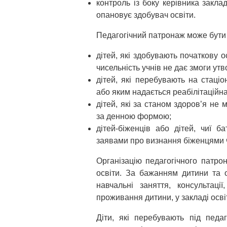
контроль із боку керівника закла
опановує здобувач освіти.
Педагогічний патронаж може бути 
дітей, які здобувають початкову о
чисельність учнів не дає змоги утв
дітей, які перебувають на стаці
або яким надається реабілітаційн
дітей, які за станом здоров’я не
за денною формою;
дітей-біженців або дітей, чиї б
заявами про визнання біженцями ч
Організацію педагогічного патро
освіти. За бажанням дитини та о
навчальні заняття, консультац
проживання дитини, у закладі освіт
Діти, які перебувають під педа