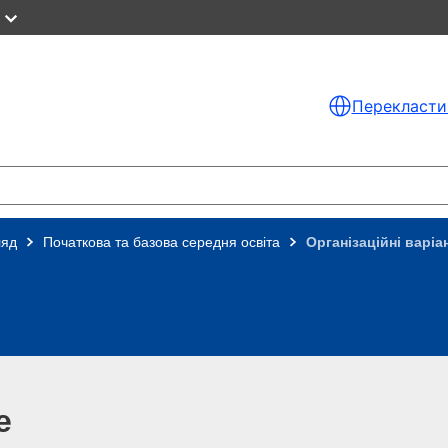
Перекласти
ляд
Початкова та базова середня освіта
Організаційні варіа
e