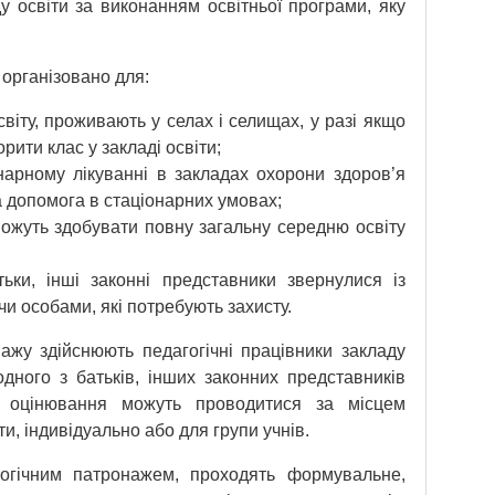
ду освіти за виконанням освітньої програми, яку
організовано для:
світу, проживають у селах і селищах, у разі якщо
орити клас у закладі освіти;
онарному лікуванні в закладах охорони здоров’я
а допомога в стаціонарних умовах;
 можуть здобувати повну загальну середню освіту
атьки, інші законні представники звернулися із
и особами, які потребують захисту.
нажу здійснюють педагогічні працівники закладу
дного з батьків, інших законних представників
ії, оцінювання можуть проводитися за місцем
и, індивідуально або для групи учнів.
гогічним патронажем, проходять формувальне,