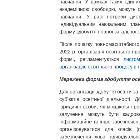
навчання. У рамках таких єдиних
академічною свободою, можуть о
навчання. У разі потреби дис
індивідуальним навчальним пла
форму здобуття повної загальної с
Після початку повномасштабного
2022 р. організація освітнього пр
формі, регламентується
листо
організацію освітнього процесу в 
Мережева форма здобуття ос
Для організації здобуття освіти 
суб’єктів освітньої діяльності.
юридичні особи, як міжшкільні р
залучення можуть бути кадрове,
інформаційне та інше забезпече
організовуватися для класів 
забезпечення їхньої індивідуальної