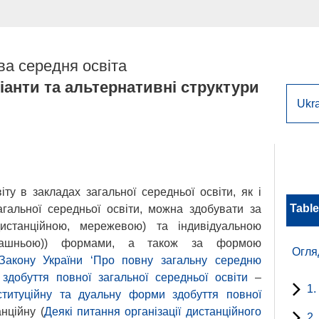
ва середня освіта
ріанти та альтернативні структури
ту в закладах загальної середньої освіти, як і
Table
агальної середньої освіти, можна здобувати за
дистанційною, мережевою) та індивідуальною
омашньою)) формами, а також за формою
Огля
Закону України ‘Про повну загальну середню
добуття повної загальної середньої освіти
–
1.
титуційну та дуальну форми здобуття повної
анційну (
Деякі питання організації дистанційного
2.