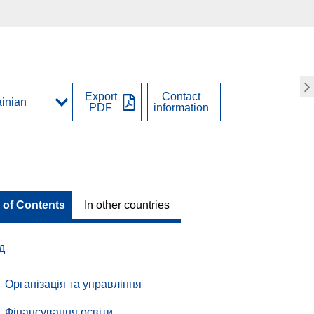
Export
Contact
PDF
information
 of Contents
In other countries
д
Організація та управління
Фінансування освіти