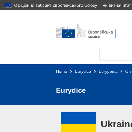
Офіційний вебсайт Європейського Союзу
Як визначити?
Skip to main content
Home
Eurydice
Eurypedia
Ог
Eurydice
Ukrain