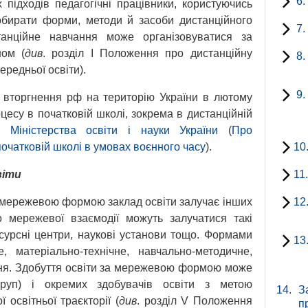
6.
 підходів педагогічні працівники, користуючись
бирати форми, методи й засоби дистанційного
7.
танційне навчання може організовуватися за
ном (
див
. розділ І Положення про дистанційну
8.
ередньої освіти).
9.
 вторгнення рф на територію України в лютому
оцесу в початковій школі, зокрема в дистанційній
м Міністерства освіти і науки України
(
Про
початковій школі в умовах воєнного часу
).
10
віти
11
за мережевою формою заклад освіти залучає інших
12
 До мережевої взаємодії можуть залучатися такі
есурсні центри, наукові установи тощо. Формами
13
 матеріально-технічне, навчально-методичне,
ння. Здобуття освіти за мережевою формою може
(груп) і окремих здобувачів освіти з метою
14.
З
 освітньої траєкторії (
див
. розділ V Положення
п