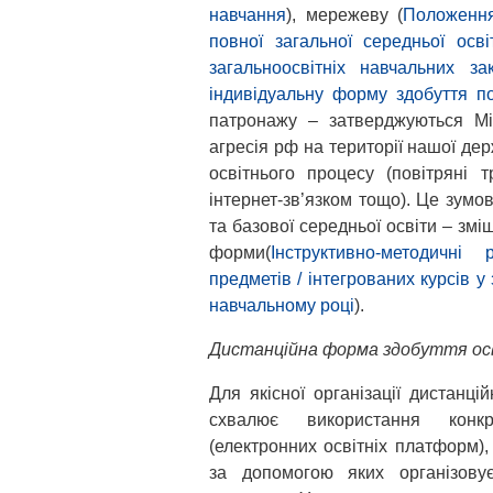
навчання
), мережеву (
Положення
повної загальної середньої осві
загальноосвітніх навчальних за
індивідуальну форму здобуття по
патронажу – затверджуються Мін
агресія рф на території нашої дер
освітнього процесу (повітряні т
інтернет-зв’язком тощо). Це зумо
та базової середньої освіти – змі
форми(
Інструктивно-методичні
предметів / інтегрованих курсів у
навчальному році
).
Дистанційна форма здобуття ос
Для якісної організації дистанці
схвалює використання конкре
(електронних освітніх платформ), 
за допомогою яких організовує