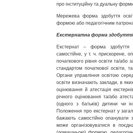
про інституційну та дуальну форми
Мережева форма здобуття осві
формою або педагогічним патрон
Екстернатна форма здобуття 
Екстернат – форма здобуття з
самостійне, у т. ч. прискорене, 
початкового рівня освіти та/або 
стандартом початкової освіти, т
Органи управління освітою серед
освіти визначають заклади, в яких
оцінювання й атестація екстерн
річного оцінювання та/або атест
(одного з батьків) дитини чи і
Положення про екстернат у загаль
бажають самостійно опанувати з
може організовуватися в поєдна
(домашньою) формою, педагогіч