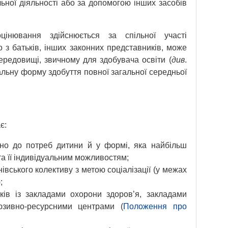
ьної діяльності або за допомогою інших засобів
інювання здійснюється за спільної участі
о з батьків, інших законних представників, може
ередовищі, звичному для здобувача освіти (
див
.
альну форму здобуття повної загальної середньої
є:
ідно до потреб дитини й у формі, яка найбільш
та її індивідуальним можливостям;
івського колективу з метою соціалізації (у межах
;
иків із закладами охорони здоров’я, закладами
люзивно-ресурсними центрами (
Положення про