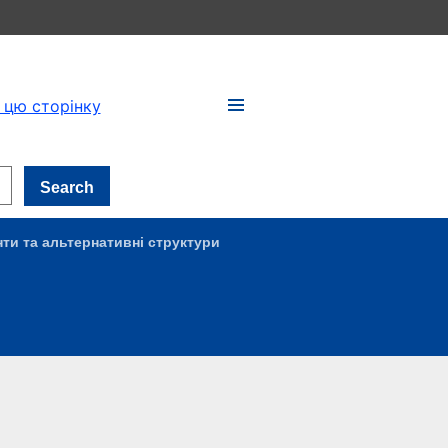
 цю сторінку
Search
нти та альтернативні структури