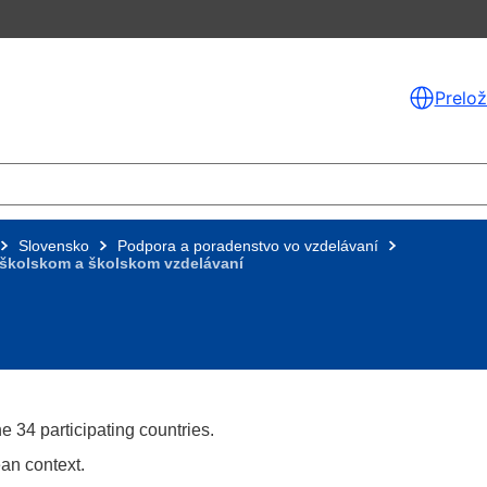
Prelož
Slovensko
Podpora a poradenstvo vo vzdelávaní
dškolskom a školskom vzdelávaní
he 34 participating countries.
an context.