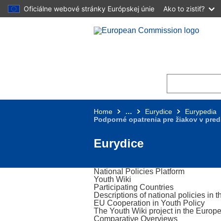
Oficiálne webové stránky Európskej únie
Ako to zistiť?
Skip to main content
Home
…
Eurydice
Eurypedia
Podporné opatrenia pre žiakov v pre
Eurydice
National Policies Platform
Youth Wiki
Participating Countries
Descriptions of national policies in t
EU Cooperation in Youth Policy
The Youth Wiki project in the Europe
Comparative Overviews