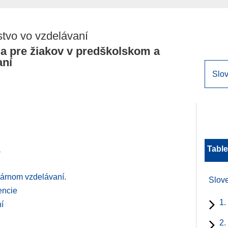
tvo vo vzdelávaní
a pre žiakov v predškolskom a
aní
Table
a
márnom vzdelávaní.
Slov
encie
1.
í
2.