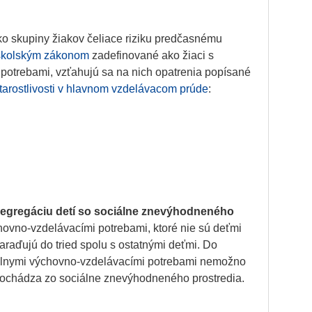
ko skupiny žiakov čeliace riziku predčasnému
školským zákonom
zadefinované ako žiaci s
potrebami, vzťahujú sa na nich opatrenia popísané
tarostlivosti v hlavnom vzdelávacom prúde
:
segregáciu detí so sociálne znevýhodneného
chovno-vzdelávacími potrebami, ktoré nie sú deťmi
raďujú do tried spolu s ostatnými deťmi. Do
ciálnymi výchovno-vzdelávacími potrebami nemožno
 pochádza zo sociálne znevýhodneného prostredia.