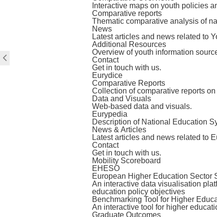
Interactive maps on youth policies 
Comparative reports
Thematic comparative analysis of nat
News
Latest articles and news related to Y
Additional Resources
Overview of youth information sourc
Contact
Get in touch with us.
Eurydice
Comparative Reports
Collection of comparative reports on
Data and Visuals
Web-based data and visuals.
Eurypedia
Description of National Education S
News & Articles
Latest articles and news related to E
Contact
Get in touch with us.
Mobility Scoreboard
EHESO
European Higher Education Sector 
An interactive data visualisation pl
education policy objectives
Benchmarking Tool for Higher Educat
An interactive tool for higher educa
Graduate Outcomes