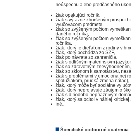
neúspechu alebo predčasného ukon
žiak opakujúci ročník,
žiak s výrazne zhoršeným prospecho
vyučovacom predmete,
žiak so zvýšeným počtom vymeškaný
daného ročníka,
žiak so zvýšeným počtom vymeškaný
ročníka,
žiak, ktorý je dieťaťom z rodiny v hm
žiak, ktorý pochádza zo SZP,
žiak po návrate zo zahraničia,
žiak s odlišným materinským jazyko
žiak so zdravotným znevýhodnením,
žiak so sklonom k samotárstvu, nezáu
žiak s problémami v emocionálnej ro
spolužiakom, prudká zmena nálad),
žiak, ktorý môže byť sociálne vylučo
žiak, ktorý neprejavuje záujem o ško
žiak s dlhodobo nepriaznivým domác
žiak, ktorý sa ocitol v náhlej kritickej 
iné...
Špecifické podporné opatrenia