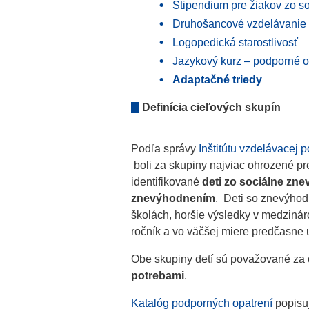
Štipendium pre žiakov zo s
Druhošancové vzdelávanie
Logopedická starostlivosť
Jazykový kurz – podporné o
Adaptačné triedy
Definícia cieľových skupín
Podľa správy
Inštitútu vzdelávacej po
boli za skupiny najviac ohrozené 
identifikované
deti zo sociálne zn
znevýhodnením
. Deti so znevýho
školách, horšie výsledky v medziná
ročník a vo väčšej miere predčasne
Obe skupiny detí sú považované za
potrebami
.
Katalóg podporných opatrení
popisuj