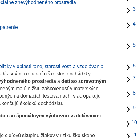
ociálne znevýhodneného prostredia
3.
4.
patrenie
5.
6.
litiky v oblasti ranej starostlivosti a vzdelávania
predčasným ukončením školskej dochádzky
7.
evýhodneného prostredia
a
deti so zdravotným
dneným majú nižšiu zaškolenosť v materských
8.
rodných a domácich testovaniach, viac opakujú
 ukončujú školskú dochádzku.
9.
deti so špeciálnymi výchovno-vzdelávacími
10
11
e cieľovú skupinu žiakov v riziku školského