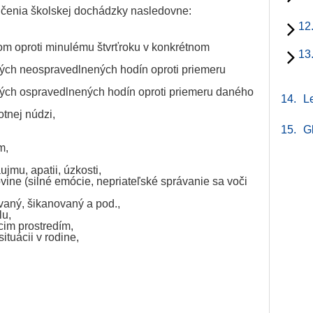
čenia školskej dochádzky nasledovne:
12
m oproti minulému štvrťroku v konkrétnom
13
ch neospravedlnených hodín oproti priemeru
ch ospravedlnených hodín oproti priemeru daného
14.
Le
otnej núdzi,
15.
G
m,
jmu, apatii, úzkosti,
vine (silné emócie, nepriateľské správanie sa voči
vaný, šikanovaný a pod.,
lu,
im prostredím,
situácii v rodine,