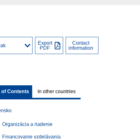
Export
Contact
PDF
information
 of Contents
In other countries
ensko
Organizácia a riadenie
Financovanie vzdelávania