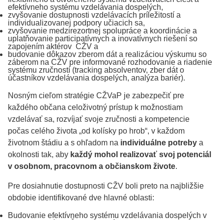
efektívneho systému vzdelávania dospelých,
zvyšovanie dostupnosti vzdelávacích príležitostí a
individualizovanej podpory učiacich sa,
zvyšovanie medzirezortnej spolupráce a koordinácie a
uplatňovanie participatívnych a inovatívnych riešení so
zapojením aktérov CŽV a
budovanie dôkazov zberom dát a realizáciou výskumu so
záberom na CŽV pre informované rozhodovanie a riadenie
systému zručností (tracking absolventov, zber dát o
účastníkov vzdelávania dospelých, analýza bariér).
Nosným cieľom stratégie CŽVaP je zabezpečiť pre
každého občana celoživotný prístup k možnostiam
vzdelávať sa, rozvíjať svoje zručnosti a kompetencie
počas celého života „od kolísky po hrob“, v každom
životnom štádiu a s ohľadom na
individuálne potreby
a
okolnosti tak, aby
každý mohol realizovať svoj potenciál
v osobnom, pracovnom a občianskom živote
.
Pre dosiahnutie dostupnosti CŽV boli preto na najbližšie
obdobie identifikované dve hlavné oblasti:
Budovanie efektívneho systému vzdelávania dospelých v