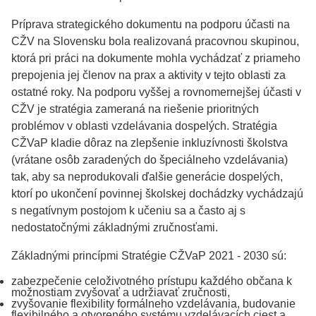
Príprava strategického dokumentu na podporu účasti na
CŽV na Slovensku bola realizovaná pracovnou skupinou,
ktorá pri práci na dokumente mohla vychádzať z priameho
prepojenia jej členov na prax a aktivity v tejto oblasti za
ostatné roky. Na podporu vyššej a rovnomernejšej účasti v
CŽV je stratégia zameraná na riešenie prioritných
problémov v oblasti vzdelávania dospelých. Stratégia
CŽVaP kladie dôraz na zlepšenie inkluzívnosti školstva
(vrátane osôb zaradených do špeciálneho vzdelávania)
tak, aby sa neprodukovali ďalšie generácie dospelých,
ktorí po ukončení povinnej školskej dochádzky vychádzajú
s negatívnym postojom k učeniu sa a často aj s
nedostatočnými základnými zručnosťami.
Základnými princípmi Stratégie CŽVaP 2021 - 2030 sú:
zabezpečenie celoživotného prístupu každého občana k
možnostiam zvyšovať a udržiavať zručnosti,
zvyšovanie flexibility formálneho vzdelávania, budovanie
flexibilného a otvoreného systému vzdelávacích ciest a