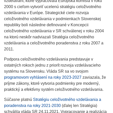
vzdelávaní, ktoré vypracovala Európska komisia v roku
2000 s cieľom vytvoriť ucelenú stratégiu celoživotného
vzdelávania v Európe. Strategické ciele rozvoja
celoživotného vzdelávania v podmienkach Slovenskej
republiky boli následne definované v Koncepcii
celoživotného vzdelávania v SR schválenej v roku 2004
na ktorú neskôr nadviazali Stratégia celoživotného
vzdelávania a celoživotného poradenstva z roku 2007 a
2011.
Podpora celoživotného vzdelávania predstavuje v
ostatných rokoch jednu z priorít rozvoja vzdelávacieho
systému na Slovensku. Vláda SR sa vo svojom
programovom vyhlásení na roky 2023-2027
zaviazala, že
príjme zákony, ktoré vytvoria podmienky pre moderný,
praktický a efektívny systém celoživotného vzdelávania.
Súčasne platnú
Stratégiu celoživotného vzdelávania a
poradenstva na roky 2021-2030
(ďalej len Stratégia)
schválila vláda SR 24.11.2021. Vypracovanie a realizácia