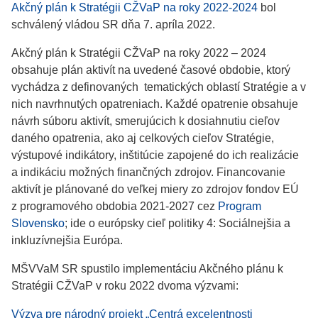
Akčný plán k Stratégii CŽVaP na roky 2022-2024
bol
schválený vládou SR dňa 7. apríla 2022.
Akčný plán k Stratégii CŽVaP na roky 2022 – 2024
obsahuje plán aktivít na uvedené časové obdobie, ktorý
vychádza z definovaných tematických oblastí Stratégie a v
nich navrhnutých opatreniach. Každé opatrenie obsahuje
návrh súboru aktivít, smerujúcich k dosiahnutiu cieľov
daného opatrenia, ako aj celkových cieľov Stratégie,
výstupové indikátory, inštitúcie zapojené do ich realizácie
a indikáciu možných finančných zdrojov. Financovanie
aktivít je plánované do veľkej miery zo zdrojov fondov EÚ
z programového obdobia 2021-2027 cez
Program
Slovensko
; ide o európsky cieľ politiky 4: Sociálnejšia a
inkluzívnejšia Európa.
MŠVVaM SR spustilo implementáciu Akčného plánu k
Stratégii CŽVaP v roku 2022 dvoma výzvami:
Výzva pre národný projekt „Centrá excelentnosti