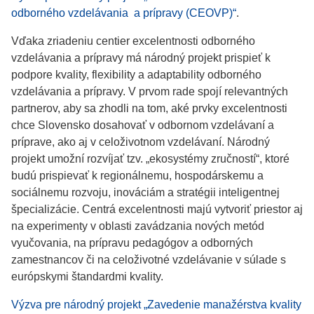
odborného vzdelávania a prípravy (CEOVP)“
.
Vďaka zriadeniu centier excelentnosti odborného
vzdelávania a prípravy má národný projekt prispieť k
podpore kvality, flexibility a adaptability odborného
vzdelávania a prípravy. V prvom rade spojí relevantných
partnerov, aby sa zhodli na tom, aké prvky excelentnosti
chce Slovensko dosahovať v odbornom vzdelávaní a
príprave, ako aj v celoživotnom vzdelávaní. Národný
projekt umožní rozvíjať tzv. „ekosystémy zručností“, ktoré
budú prispievať k regionálnemu, hospodárskemu a
sociálnemu rozvoju, inováciám a stratégii inteligentnej
špecializácie. Centrá excelentnosti majú vytvoriť priestor aj
na experimenty v oblasti zavádzania nových metód
vyučovania, na prípravu pedagógov a odborných
zamestnancov či na celoživotné vzdelávanie v súlade s
európskymi štandardmi kvality.
Výzva pre národný projekt „Zavedenie manažérstva kvality