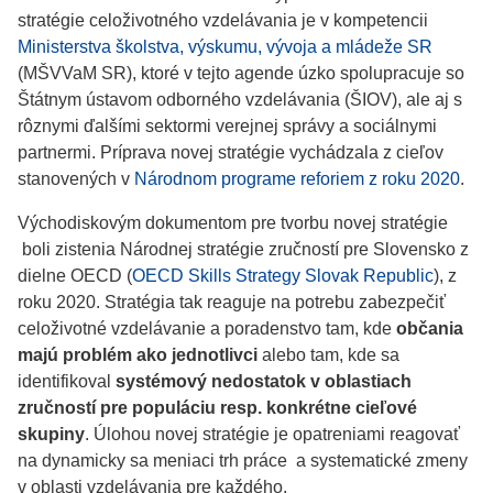
stratégie celoživotného vzdelávania je v kompetencii
Ministerstva školstva, výskumu, vývoja a mládeže SR
(MŠVVaM SR), ktoré v tejto agende úzko spolupracuje so
Štátnym ústavom odborného vzdelávania (ŠIOV), ale aj s
rôznymi ďalšími sektormi verejnej správy a sociálnymi
partnermi. Príprava novej stratégie vychádzala z cieľov
stanovených v
Národnom programe reforiem z roku 2020
.
Východiskovým dokumentom pre tvorbu novej stratégie
boli zistenia Národnej stratégie zručností pre Slovensko z
dielne OECD (
OECD Skills Strategy Slovak Republic
), z
roku 2020. Stratégia tak reaguje na potrebu zabezpečiť
celoživotné vzdelávanie a poradenstvo tam, kde
občania
majú problém ako jednotlivci
alebo tam, kde sa
identifikoval
systémový nedostatok v oblastiach
zručností pre populáciu resp. konkrétne cieľové
skupiny
. Úlohou novej stratégie je opatreniami reagovať
na dynamicky sa meniaci trh práce a systematické zmeny
v oblasti vzdelávania pre každého.