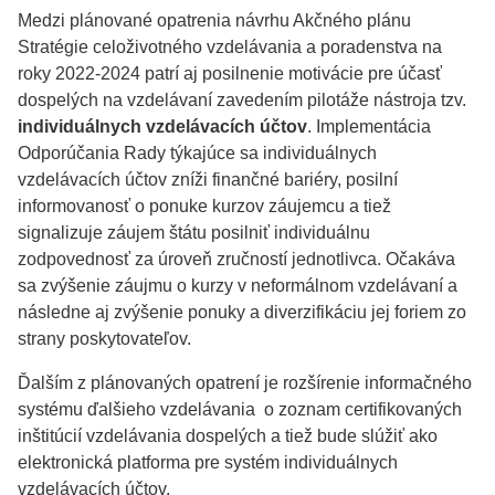
Medzi plánované opatrenia návrhu Akčného plánu
Stratégie celoživotného vzdelávania a poradenstva na
roky 2022-2024 patrí aj posilnenie motivácie pre účasť
dospelých na vzdelávaní zavedením pilotáže nástroja tzv.
individuálnych vzdelávacích účtov
. Implementácia
Odporúčania Rady týkajúce sa individuálnych
vzdelávacích účtov zníži finančné bariéry, posilní
informovanosť o ponuke kurzov záujemcu a tiež
signalizuje záujem štátu posilniť individuálnu
zodpovednosť za úroveň zručností jednotlivca. Očakáva
sa zvýšenie záujmu o kurzy v neformálnom vzdelávaní a
následne aj zvýšenie ponuky a diverzifikáciu jej foriem zo
strany poskytovateľov.
Ďalším z plánovaných opatrení je rozšírenie informačného
systému ďalšieho vzdelávania o zoznam certifikovaných
inštitúcií vzdelávania dospelých a tiež bude slúžiť ako
elektronická platforma pre systém individuálnych
vzdelávacích účtov.