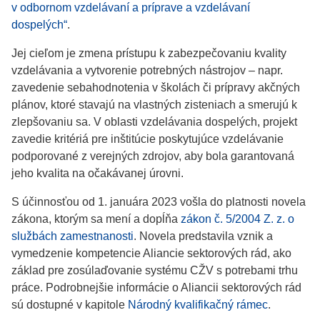
v odbornom vzdelávaní a príprave a vzdelávaní
dospelých“
.
Jej cieľom je zmena prístupu k zabezpečovaniu kvality
vzdelávania a vytvorenie potrebných nástrojov – napr.
zavedenie sebahodnotenia v školách či prípravy akčných
plánov, ktoré stavajú na vlastných zisteniach a smerujú k
zlepšovaniu sa. V oblasti vzdelávania dospelých, projekt
zavedie kritériá pre inštitúcie poskytujúce vzdelávanie
podporované z verejných zdrojov, aby bola garantovaná
jeho kvalita na očakávanej úrovni.
S účinnosťou od 1. januára 2023 vošla do platnosti novela
zákona, ktorým sa mení a dopĺňa
zákon č. 5/2004 Z. z. o
službách zamestnanosti
. Novela predstavila vznik a
vymedzenie kompetencie Aliancie sektorových rád, ako
základ pre zosúlaďovanie systému CŽV s potrebami trhu
práce. Podrobnejšie informácie o Aliancii sektorových rád
sú dostupné v kapitole
Národný kvalifikačný rámec
.