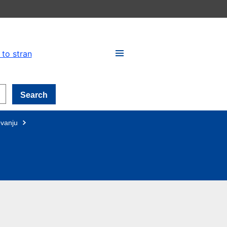
 to stran
Search
evanju