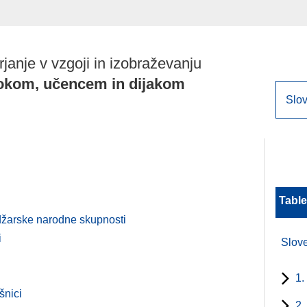
janje v vzgoji in izobraževanju
okom, učencem in dijakom
Table
adžarske narodne skupnosti
i
Slove
1.
šnici
2.