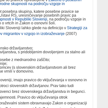
arodne skupnosti na področju vzgoje in
t posebna skupina, katere posebne pravice se
 Ustavi RS, uresničevanje posebnih pravic pa
pnosti v Republiki Sloveniji
, na področju vzgoje in
 o vrtcih in Zakon o osnovni šoli.
iki Sloveniji lahko glede na definicijo v
Strategiji za
ov migrantov v vzgojo in izobraževanje
(2007)
ensko državljanstvo;
ljanstva, s pridobljenim dovoljenjem za stalno ali
n osebe z mednarodno zaščito;
nije;
zdomcev (s slovenskim državljanstvom ali brez
se vrnili v domovino.
 Sloveniji, imajo pravico do vključevanja v osnovno in
troci slovenskih državljanov. Prav tako tudi
lovenci brez slovenskega državljanstva in begunci.
zajemnosti. Pravico do vključevanja otrok
obraževalni sistem obravnavajo Zakon o organizaciji