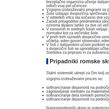
brezplačno organizira učenje italij
odloči vsaj pet učencev.
Vzgojno-izobraževalni programi so pri
Šole izdajajo dvojezična spričevala i
V oddelkih vrtca sta sočasno dve vzgo
Zaradi prilagoditve predmetnika (do
oziroma dijakov lahko za dve uri večj
V osnovnih in srednjih šolah veljajo
normativi kot za večinske šole.
V prvih treh razredih dvojezične osn
učitelja, eden govori slovensko, ed
V šoli z italijanskim učnim jezikom se
v dvojezični šoli se uporabljajo učb
Sredstva za pripravo in za subvenci
Pripadniki romske sk
Stalni sistemski ukrepi za čim bolj
vzgojno-izobraževalni proces so:
sofinanciranje dejavnosti na podro
zagotavljanje sredstev za materialn
sofinanciranje dela romskih pomočn
sofinanciranje dejavnosti na področ
Najpomembnejši ukrep je sistemizir