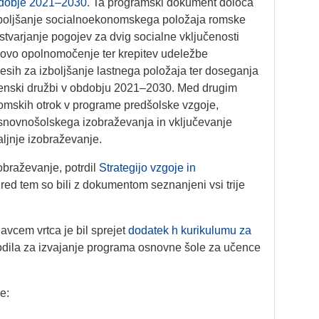
bdobje 2021–2030
. Ta programski dokument določa
izboljšanje socialnoekonomskega položaja romske
ustvarjanje pogojev za dvig socialne vključenosti
hovo opolnomočenje ter krepitev udeležbe
esih za izboljšanje lastnega položaja ter doseganja
ovenski družbi v obdobju 2021–2030. Med drugim
 romskih otrok v programe predšolske vzgoje,
snovnošolskega izobraževanja in vključevanje
ljnje izobraževanje.
zobraževanje, potrdil
Strategijo vzgoje in
Pred tem so bili z dokumentom seznanjeni vsi trije
avcem vrtca je bil sprejet
dodatek h kurikulumu za
odila za izvajanje programa osnovne šole za učence
e: