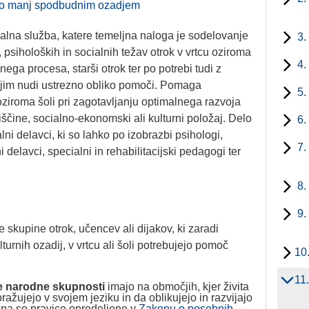
ko manj spodbudnim ozadjem
ovalna služba, katere temeljna naloga je sodelovanje
3.
psiholoških in socialnih težav otrok v vrtcu oziroma
4.
ega procesa, starši otrok ter po potrebi tudi z
 jim nudi ustrezno obliko pomoči. Pomaga
5.
iroma šoli pri zagotavljanju optimalnega razvoja
ščine, socialno-ekonomski ali kulturni položaj. Delo
6.
ni delavci, ki so lahko po izobrazbi psihologi,
7.
 delavci, specialni in rehabilitacijski pedagogi ter
8.
9.
 skupine otrok, učencev ali dijakov, ki zaradi
urnih ozadij, v vrtcu ali šoli potrebujejo pomoč
10
11
ke narodne skupnosti
imajo na območjih, kjer živita
ražujejo v svojem jeziku in da oblikujejo in razvijajo
 pa so pravice opredeljene v
Zakonu o posebnih