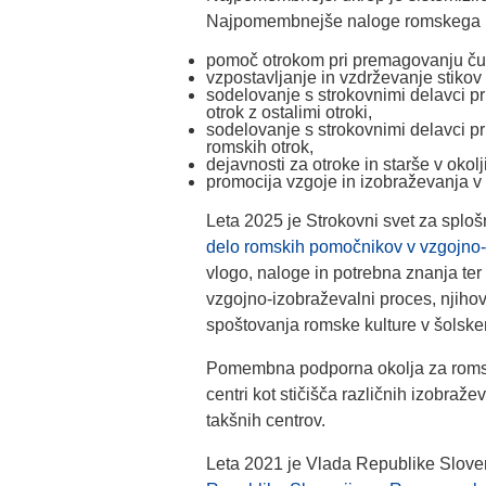
Najpomembnejše naloge romskega 
pomoč otrokom pri premagovanju čust
vzpostavljanje in vzdrževanje stikov s
sodelovanje s strokovnimi delavci p
otrok z ostalimi otroki,
sodelovanje s strokovnimi delavci pr
romskih otrok,
dejavnosti za otroke in starše v okoljih
promocija vzgoje in izobraževanja v
Leta 2025 je Strokovni svet za splo
delo romskih pomočnikov v vzgojno-
vlogo, naloge in potrebna znanja ter
vzgojno-izobraževalni proces, njihov
spoštovanja romske kulture v šolske
Pomembna podporna okolja za romsk
centri kot stičišča različnih izobraž
takšnih centrov.
Leta 2021 je Vlada Republike Slove