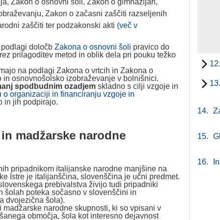
nja, Zakon o osnovni šoli, Zakon o gimnazijah,
braževanju, Zakon o začasni zaščiti razseljenih
rodni zaščiti ter podzakonski akti
(več v
 podlagi določb
Zakona o osnovni šoli
pravico do
brez prilagoditev metod in oblik dela pri pouku težko
12
majo na podlagi Zakona o vrtcih in Zakona o
o in osnovnošolsko izobraževanje v bolnišnici.
13
manj spodbudnim ozadjem
skladno s cilji vzgoje in
o organizaciji in financiranju vzgoje in
 in jih podpirajo.
14.
Z
e in madžarske narodne
15.
G
16.
In
enih pripadnikom italijanske narodne manjšine na
stre je italijanščina, slovenščina je učni predmet.
lovenskega prebivalstva živijo tudi pripadniki
n šolah poteka sočasno v slovenščini in
a dvojezična šola).
i madžarske narodne skupnosti, ki so vpisani v
anega območja, šola kot interesno dejavnost