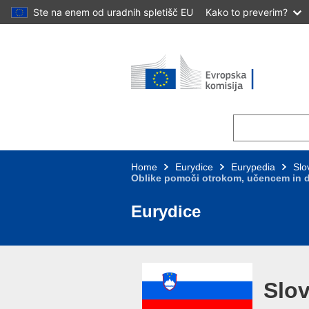
Ste na enem od uradnih spletišč EU
Kako to preverim?
Skip to main content
Home
Eurydice
Eurypedia
Slo
Oblike pomoči otrokom, učencem in 
Eurydice
Slo