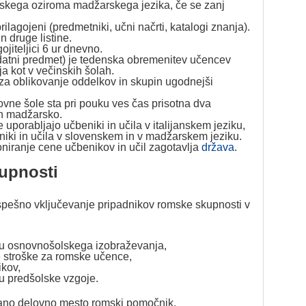
anskega oziroma madžarskega jezika, če se zanj
lagojeni (predmetniki, učni načrti, katalogi znanja).
n druge listine.
jiteljici 6 ur dnevno.
datni predmet) je tedenska obremenitev učencev
a kot v večinskih šolah.
 za oblikovanje oddelkov in skupin ugodnejši
ovne šole sta pri pouku ves čas prisotna dva
en madžarsko.
 uporabljajo učbeniki in učila v italijanskem jeziku,
eniki in učila v slovenskem in v madžarskem jeziku.
oniranje cene učbenikov in učil zagotavlja
država
.
upnosti
 uspešno vključevanje pripadnikov romske skupnosti v
čju osnovnošolskega izobraževanja,
e stroške za romske učence,
ikov,
ju predšolske vzgoje.
ano delovno mesto romski pomočnik.