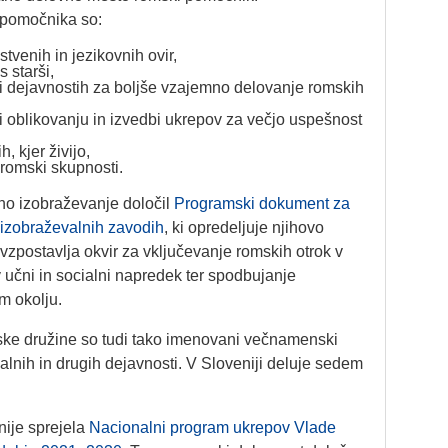
pomočnika so:
venih in jezikovnih ovir,
 starši,
ri dejavnostih za boljše vzajemno delovanje romskih
i oblikovanju in izvedbi ukrepov za večjo uspešnost
, kjer živijo,
 romski skupnosti.
šno izobraževanje določil
Programski dokument za
izobraževalnih zavodih
, ki opredeljuje njihovo
 vzpostavlja okvir za vključevanje romskih otrok v
 učni in socialni napredek ter spodbujanje
m okolju.
e družine so tudi tako imenovani večnamenski
evalnih in drugih dejavnosti. V Sloveniji deluje sedem
nije sprejela
Nacionalni program ukrepov Vlade