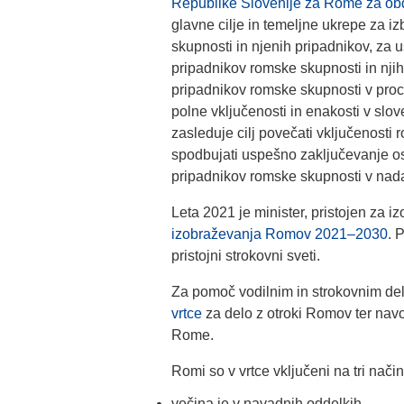
Republike Slovenije za Rome za o
glavne cilje in temeljne ukrepe za 
skupnosti in njenih pripadnikov, za 
pripadnikov romske skupnosti in nji
pripadnikov romske skupnosti v proc
polne vključenosti in enakosti v sl
zasleduje cilj povečati vključenosti
spodbujati uspešno zaključevanje o
pripadnikov romske skupnosti v nada
Leta 2021 je minister, pristojen za i
izobraževanja Romov 2021–2030
. 
pristojni strokovni sveti.
Za pomoč vodilnim in strokovnim del
vrtce
za delo z otroki Romov ter nav
Rome.
Romi so v vrtce vključeni na tri način
večina je v navadnih oddelkih,