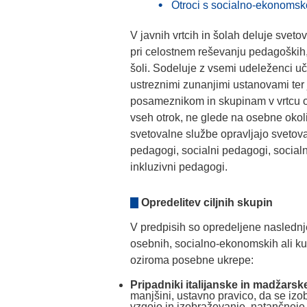
Otroci s socialno-ekonoms
V javnih vrtcih in šolah deluje svet
pri celostnem reševanju pedagoških, 
šoli. Sodeluje z vsemi udeleženci učn
ustreznimi zunanjimi ustanovami ter
posameznikom in skupinam v vrtcu oz
vseh otrok, ne glede na osebne okoli
svetovalne službe opravljajo svetoval
pedagogi, socialni pedagogi, socialni
inkluzivni pedagogi.
Opredelitev ciljnih skupin
V predpisih so opredeljene naslednje
osebnih, socialno-ekonomskih ali kult
oziroma posebne ukrepe:
Pripadniki italijanske in madžars
manjšini, ustavno pravico, da se izob
vzgojo in izobraževanje, natančneje