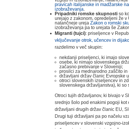
pravicah italijanske in madžarske n
izobraževanja
.
Pripadniki romske skupnosti
so ko
urejajo z zakonom, opredeljeni že v
natančneje ureja
Zakon o romski sku
izobraževanja pa to urejata še Zakon
Migranti (tujci)
: priseljence v Republ
vključevanje otrok, učencev in dijak
razdelimo v več skupin:
nekdanji priseljenci, ki imajo slov
osebe, ki nimajo slovenskega držav
začasno prebivanje v Sloveniji;
prosilci za mednarodno zaščito i
državljani držav članic Evropske u
otroci slovenskih izseljencev in 
slovenskega državljanstva), ki so 
Otroci tujih državljanov, ki bivajo v
srednjo šolo pod enakimi pogoji kot o
državljani drugih držav članic EU, S
Drugi tuji državljani pa po načelu v
priseljencev v slovenski vzgojno-iz