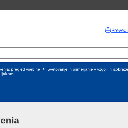
Prevedi
venja: pregled vsebine
Svetovanje in usmerjanje v vzgoji in izobraž
dijakom
venia