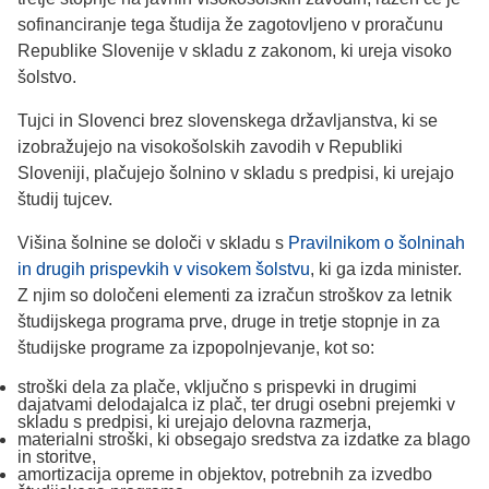
sofinanciranje tega študija že zagotovljeno v proračunu
Republike Slovenije v skladu z zakonom, ki ureja visoko
šolstvo.
Tujci in Slovenci brez slovenskega državljanstva, ki se
izobražujejo na visokošolskih zavodih v Republiki
Sloveniji, plačujejo šolnino v skladu s predpisi, ki urejajo
študij tujcev.
Višina šolnine se določi v skladu s
Pravilnikom o šolninah
in drugih prispevkih v visokem šolstvu
, ki ga izda minister.
Z njim so določeni elementi za izračun stroškov za letnik
študijskega programa prve, druge in tretje stopnje in za
študijske programe za izpopolnjevanje, kot so:
stroški dela za plače, vključno s prispevki in drugimi
dajatvami delodajalca iz plač, ter drugi osebni prejemki v
skladu s predpisi, ki urejajo delovna razmerja,
materialni stroški, ki obsegajo sredstva za izdatke za blago
in storitve,
amortizacija opreme in objektov, potrebnih za izvedbo