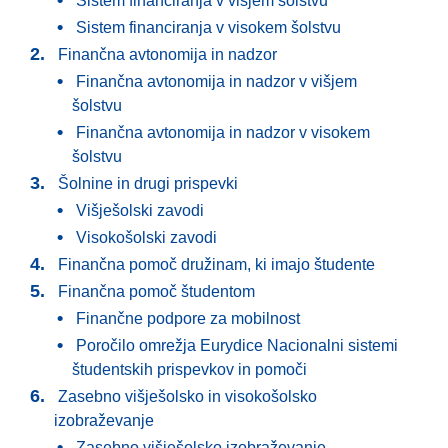
Sistem financiranja v višjem šolstvu
Sistem financiranja v visokem šolstvu
Finančna avtonomija in nadzor
Finančna avtonomija in nadzor v višjem
šolstvu
Finančna avtonomija in nadzor v visokem
šolstvu
Šolnine in drugi prispevki
Višješolski zavodi
Visokošolski zavodi
Finančna pomoč družinam, ki imajo študente
Finančna pomoč študentom
Finančne podpore za mobilnost
Poročilo omrežja Eurydice Nacionalni sistemi
študentskih prispevkov in pomoči
Zasebno višješolsko in visokošolsko
izobraževanje
Zasebno višješolsko izobraževanje