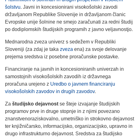
šolstvu
. Javni in koncesionirani visokošolski zavodi
državljanom Republike Slovenije in državljanom članic
Evropske unije šolnine ne smejo zaračunati za redni študij
po dodiplomskih študijskih programih z javno veljavnostjo.
Mednarodna zveza univerz s sedežem v Republiki
Sloveniji (za zdaj je taka
zveza
ena) za svoje delovanje
prejema sredstva iz posebne proračunske postavke.
Financiranje na javnih in koncesioniranih univerzah in
samostojnih visokošolskih zavodih iz državnega
proračuna urejeno z
Uredbo o javnem financiranju
visokošolskih zavodov in drugih zavodov
.
Za
študijsko dejavnost
se šteje izvajanje študijskih
programov prve in druge stopnje in z njimi povezano
znanstvenoraziskovalno, umetniško in strokovno dejavnost
ter knjižničarsko, informacijsko, organizacijsko, upravno in
drugo infrastrukturno dejavnost. Sredstva za študijsko