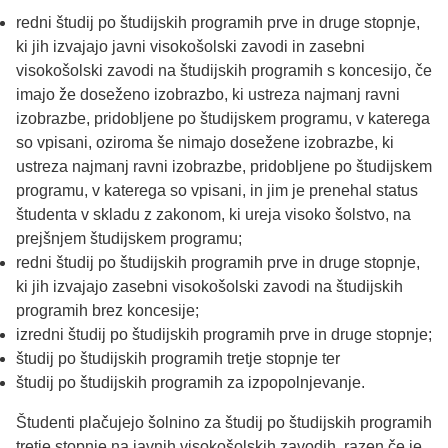
redni študij po študijskih programih prve in druge stopnje,
ki jih izvajajo javni visokošolski zavodi in zasebni
visokošolski zavodi na študijskih programih s koncesijo, če
imajo že doseženo izobrazbo, ki ustreza najmanj ravni
izobrazbe, pridobljene po študijskem programu, v katerega
so vpisani, oziroma še nimajo dosežene izobrazbe, ki
ustreza najmanj ravni izobrazbe, pridobljene po študijskem
programu, v katerega so vpisani, in jim je prenehal status
študenta v skladu z zakonom, ki ureja visoko šolstvo, na
prejšnjem študijskem programu;
redni študij po študijskih programih prve in druge stopnje,
ki jih izvajajo zasebni visokošolski zavodi na študijskih
programih brez koncesije;
izredni študij po študijskih programih prve in druge stopnje;
študij po študijskih programih tretje stopnje ter
študij po študijskih programih za izpopolnjevanje.
Študenti plačujejo šolnino za študij po študijskih programih
tretje stopnje na javnih visokošolskih zavodih, razen če je