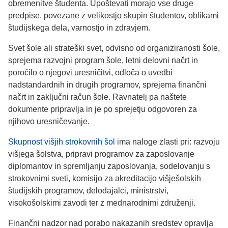
obremenitve študenta. Upoštevati morajo vse druge
predpise, povezane z velikostjo skupin študentov, oblikami
študijskega dela, varnostjo in zdravjem.
Svet šole ali strateški svet, odvisno od organiziranosti šole,
sprejema razvojni program šole, letni delovni načrt in
poročilo o njegovi uresničitvi, odloča o uvedbi
nadstandardnih in drugih programov, sprejema finančni
načrt in zaključni račun šole. Ravnatelj pa naštete
dokumente pripravlja in je po sprejetju odgovoren za
njihovo uresničevanje.
Skupnost višjih strokovnih šol
ima naloge zlasti pri: razvoju
višjega šolstva, pripravi programov za zaposlovanje
diplomantov in spremljanju zaposlovanja, sodelovanju s
strokovnimi sveti, komisijo za akreditacijo višješolskih
študijskih programov, delodajalci, ministrstvi,
visokošolskimi zavodi ter z mednarodnimi združenji.
Finančni nadzor nad porabo nakazanih sredstev opravlja