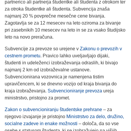
partnerico ali partnerja študentke ali študenta z otrokom ter
za otroka študentke ali študenta. Subvencija znaša
najmanj 20 % povprečne mesečne cene bivanja.
Zagotavlja se za 12 mesecev na leto oziroma za bivanje
pri zasebnikih 10 mesecev na leto in se za vsako študijsko
leto na novo preračuna.
Subvencije za prevoze so urejene v
Zakonu o prevozih v
cestnem prometu
. Pravico lahko uveljavljajo dijaki,
študenti in udeleženci izobraževanja odraslih, ki bivajo
najmanj 2 km od izobraževalne ustanove.
Subvencionirana vozovnica je namenjena tistim
upravičencem, ki se dnevno vozijo od kraja bivanja do
kraja izobraževanja.
Subvencioniranje prevoza
ureja
ministrstvo, pristojno za promet.
Zakon o subvencioniranju študentske prehrane
– za
njegovo izvajanje je pristojno
Ministrstvo za delo, družino,
socialne zadeve in enake možnosti
– določa, da so vse
osebe s statusom študenta, ki se izobražujejo na višjih