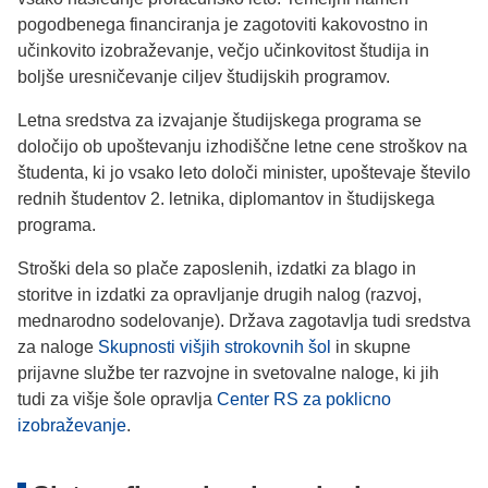
pogodbenega financiranja je zagotoviti kakovostno in
učinkovito izobraževanje, večjo učinkovitost študija in
boljše uresničevanje ciljev študijskih programov.
Letna sredstva za izvajanje študijskega programa se
določijo ob upoštevanju izhodiščne letne cene stroškov na
študenta, ki jo vsako leto določi minister, upoštevaje število
rednih študentov 2. letnika, diplomantov in študijskega
programa.
Stroški dela so plače zaposlenih, izdatki za blago in
storitve in izdatki za opravljanje drugih nalog (razvoj,
mednarodno sodelovanje). Država zagotavlja tudi sredstva
za naloge
Skupnosti višjih strokovnih šol
in skupne
prijavne službe ter razvojne in svetovalne naloge, ki jih
tudi za višje šole opravlja
Center RS za poklicno
izobraževanje
.