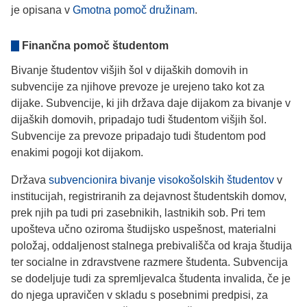
je opisana v
Gmotna pomoč družinam
.
Finančna pomoč študentom
Bivanje študentov višjih šol v dijaških domovih in
subvencije za njihove prevoze je urejeno tako kot za
dijake. Subvencije, ki jih država daje dijakom za bivanje v
dijaških domovih, pripadajo tudi študentom višjih šol.
Subvencije za prevoze pripadajo tudi študentom pod
enakimi pogoji kot dijakom.
Država
subvencionira bivanje visokošolskih študentov
v
institucijah, registriranih za dejavnost študentskih domov,
prek njih pa tudi pri zasebnikih, lastnikih sob. Pri tem
upošteva učno oziroma študijsko uspešnost, materialni
položaj, oddaljenost stalnega prebivališča od kraja študija
ter socialne in zdravstvene razmere študenta. Subvencija
se dodeljuje tudi za spremljevalca študenta invalida, če je
do njega upravičen v skladu s posebnimi predpisi, za