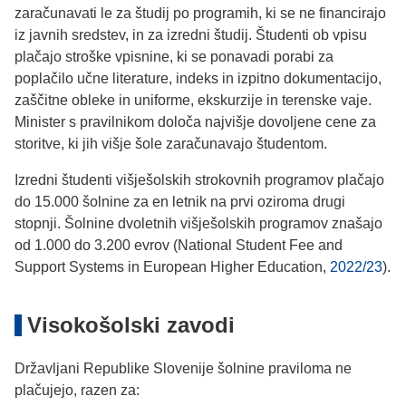
zaračunavati le za študij po programih, ki se ne financirajo
iz javnih sredstev, in za izredni študij. Študenti ob vpisu
plačajo stroške vpisnine, ki se ponavadi porabi za
poplačilo učne literature, indeks in izpitno dokumentacijo,
zaščitne obleke in uniforme, ekskurzije in terenske vaje.
Minister s pravilnikom določa najvišje dovoljene cene za
storitve, ki jih višje šole zaračunavajo študentom.
Izredni študenti višješolskih strokovnih programov plačajo
do 15.000 šolnine za en letnik na prvi oziroma drugi
stopnji. Šolnine dvoletnih višješolskih programov znašajo
od 1.000 do 3.200 evrov (National Student Fee and
Support Systems in European Higher Education,
2022/23
).
Visokošolski zavodi
Državljani Republike Slovenije šolnine praviloma ne
plačujejo, razen za: