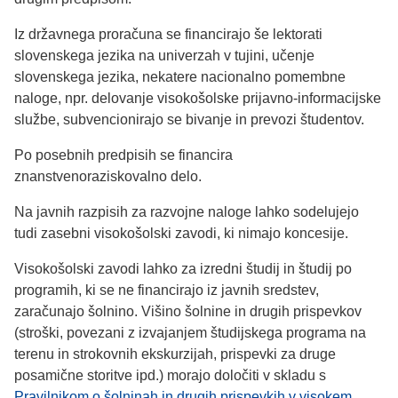
Iz državnega proračuna se financirajo še lektorati
slovenskega jezika na univerzah v tujini, učenje
slovenskega jezika, nekatere nacionalno pomembne
naloge, npr. delovanje visokošolske prijavno-informacijske
službe, subvencionirajo se bivanje in prevozi študentov.
Po posebnih predpisih se financira
znanstvenoraziskovalno delo.
Na javnih razpisih za razvojne naloge lahko sodelujejo
tudi zasebni visokošolski zavodi, ki nimajo koncesije.
Visokošolski zavodi lahko za izredni študij in študij po
programih, ki se ne financirajo iz javnih sredstev,
zaračunajo šolnino. Višino šolnine in drugih prispevkov
(stroški, povezani z izvajanjem študijskega programa na
terenu in strokovnih ekskurzijah, prispevki za druge
posamične storitve ipd.) morajo določiti v skladu s
Pravilnikom o šolninah in drugih prispevkih v visokem