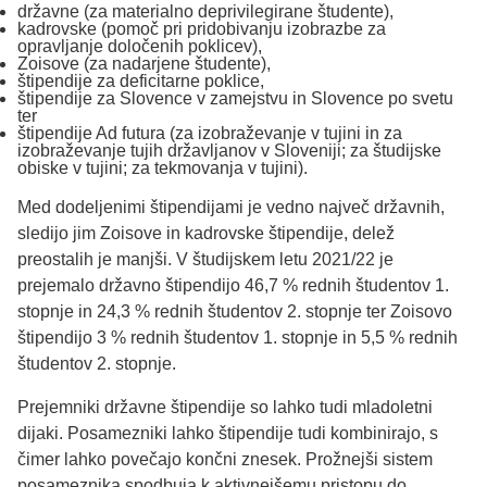
državne (za materialno deprivilegirane študente), ­
kadrovske (pomoč pri pridobivanju izobrazbe za
opravljanje določenih poklicev), ­
Zoisove (za nadarjene študente), ­
štipendije za deficitarne poklice,
štipendije za Slovence v zamejstvu in Slovence po svetu
ter ­
štipendije Ad futura (za izobraževanje v tujini in za
izobraževanje tujih državljanov v Sloveniji; za študijske
obiske v tujini; za tekmovanja v tujini).
Med dodeljenimi štipendijami je vedno največ državnih,
sledijo jim Zoisove in kadrovske štipendije, delež
preostalih je manjši. V študijskem letu 2021/22 je
prejemalo državno štipendijo 46,7 % rednih študentov 1.
stopnje in 24,3 % rednih študentov 2. stopnje ter Zoisovo
štipendijo 3 % rednih študentov 1. stopnje in 5,5 % rednih
študentov 2. stopnje.
Prejemniki državne štipendije so lahko tudi mladoletni
dijaki. Posamezniki lahko štipendije tudi kombinirajo, s
čimer lahko povečajo končni znesek. Prožnejši sistem
posameznika spodbuja k aktivnejšemu pristopu do