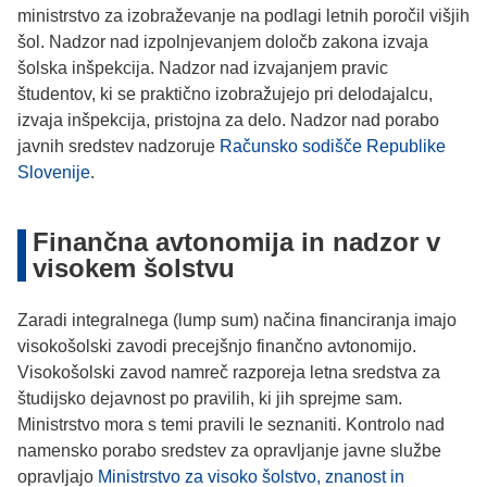
ministrstvo za izobraževanje na podlagi letnih poročil višjih
šol. Nadzor nad izpolnjevanjem določb zakona izvaja
šolska inšpekcija. Nadzor nad izvajanjem pravic
študentov, ki se praktično izobražujejo pri delodajalcu,
izvaja inšpekcija, pristojna za delo. Nadzor nad porabo
javnih sredstev nadzoruje
Računsko sodišče Republike
Slovenije
.
Finančna avtonomija in nadzor v
visokem šolstvu
Zaradi integralnega (lump sum) načina financiranja imajo
visokošolski zavodi precejšnjo finančno avtonomijo.
Visokošolski zavod namreč razporeja letna sredstva za
študijsko dejavnost po pravilih, ki jih sprejme sam.
Ministrstvo mora s temi pravili le seznaniti. Kontrolo nad
namensko porabo sredstev za opravljanje javne službe
opravljajo
Ministrstvo za visoko šolstvo, znanost in