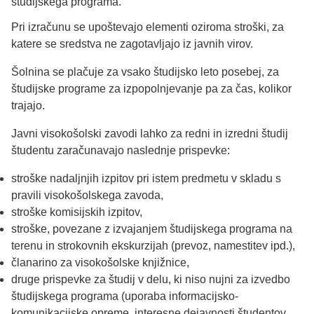
študijskega programa.
Pri izračunu se upoštevajo elementi oziroma stroški, za
katere se sredstva ne zagotavljajo iz javnih virov.
Šolnina se plačuje za vsako študijsko leto posebej, za
študijske programe za izpopolnjevanje pa za čas, kolikor
trajajo.
Javni visokošolski zavodi lahko za redni in izredni študij
študentu zaračunavajo naslednje prispevke:
stroške nadaljnjih izpitov pri istem predmetu v skladu s
pravili visokošolskega zavoda,
stroške komisijskih izpitov,
stroške, povezane z izvajanjem študijskega programa na
terenu in strokovnih ekskurzijah (prevoz, namestitev ipd.),
članarino za visokošolske knjižnice,
druge prispevke za študij v delu, ki niso nujni za izvedbo
študijskega programa (uporaba informacijsko-
komunikacijske opreme, interesne dejavnosti študentov