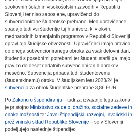
strokovnih šolah in visokošolskih zavodih v Republiki
Sloveniji ter niso zaposlene, upravičenci do
subvencionirane študentske prehrane. Med upravičence
spadajo tudi vsi študentje tujih univerz, ki v okviru
mednarodnih izmenjalnih programov v Republiki Sloveniji
opravljajo študijske obveznosti. Upravičenci imajo pravico
do enega subvencioniranega obroka za vsak delovni dan,
študenti s posebnimi potrebami ter študenti starši pa imajo
pravico do deset dodatnih subvencioniranih obrokov
mesečno. Subvencija pripada tudi študentovemu
(študentkinemu) otroku. V študijskem letu 2023/24 je
subvencija
za obrok študentske prehrane 3,86 EUR.
Po
Zakonu o štipendiranju
– tudi za izvajanje tega zakona
je pristojno
Ministrstvo za delo, družino, socialne zadeve in
enake možnosti
ter
Javni štipendijski, razvojni, invalidski in
preživninski sklad Republike Slovenije
– se v Sloveniji
podeljujejo naslednje štipendije: ­