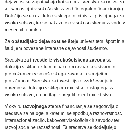
dejavnost se zagotavljajo kot skupna sredstva za univerzo
ali samostojni visokošolski zavod (integralno financiranje).
Določijo se enkrat letno s sklepom ministra, pristojnega za
visoko šolstvo, ter se nakazujejo visokošolskemu zavodu v
mesečnih obrokih.
Za
obštudijsko dejavnost se šteje
univerzitetni šport in s
študijem povezane interesne dejavnosti študentov.
Sredstva za
investicije visokošolskega zavoda
se
določijo v skladu z letnim načrtom ravnanja s stvarnim
premoženjem visokošolskega zavoda in sprejetim
proračunom. Sredstva za investicijsko vzdrževanje in
opremo se določijo s sklepom ministra, pristojnega za
visoko šolstvo, na podlagi sprejetih meril ministrstva.
V okviru
razvojnega
stebra financiranja se zagotavljajo
sredstva za naloge, s katerimi se spodbuja raznovrstnost,
internacionalizacijo, kakovost visokošolskih zavodov ter
razvoj socialne razsežnosti. Ta sredstva se dodeljujejo