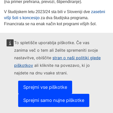
(na primer prehrana, prevozi, štipendiranje).
V študijskem letu 2023/24 sta bili v Sloveniji dve
zasebni
višji šoli s koncesijo
za dva študijska programa.
Financirata se na enak način kot programi višjih šol.
Zasebno visokošolsko
To spletišče uporablja piškotke. Če vas
izobraževanje
zanima več o tem ali želite spremeniti svoje
nastavitve, obiščite
stran o naši politiki glede
Od uvedbe Zakona o visokem šolstvu leta 1993
visokošolske študijske programe lahko izvajajo tudi
piškotkov
ali kliknite na povezavo, ki jo
zasebne visokošolske institucije. Za njihovo ustanavljanje
najdete na dnu vsake strani.
in delovanje veljajo vsa določila iz Zakona o visokem
šolstvu. Študijski programi morajo biti akreditirani, na enak
Sprejmi vse piškotke
način kot v javnih visokošolskih institucijah poteka
notranja in zunanja evalvacija, enaka pravila veljajo tudi
Sprejmi samo nujne piškotke
za študente in učitelje. Od javnih visokošolskih zavodov se
razlikujejo le po financiranju. Zasebnim visokošolskim
zavodom, ki jim je bila podeljena koncesija, država