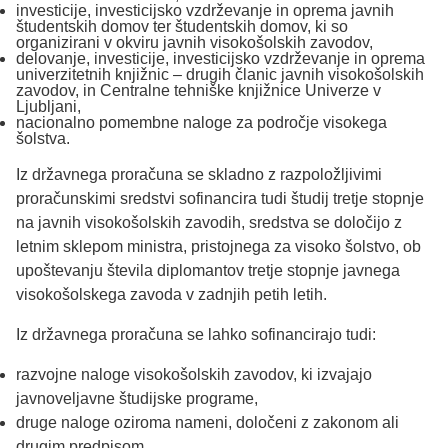
investicije, investicijsko vzdrževanje in oprema javnih
študentskih domov ter študentskih domov, ki so
organizirani v okviru javnih visokošolskih zavodov,
delovanje, investicije, investicijsko vzdrževanje in oprema
univerzitetnih knjižnic – drugih članic javnih visokošolskih
zavodov, in Centralne tehniške knjižnice Univerze v
Ljubljani,
nacionalno pomembne naloge za področje visokega
šolstva.
Iz državnega proračuna se skladno z razpoložljivimi
proračunskimi sredstvi sofinancira tudi študij tretje stopnje
na javnih visokošolskih zavodih, sredstva se določijo z
letnim sklepom ministra, pristojnega za visoko šolstvo, ob
upoštevanju števila diplomantov tretje stopnje javnega
visokošolskega zavoda v zadnjih petih letih.
Iz državnega proračuna se lahko sofinancirajo tudi:
razvojne naloge visokošolskih zavodov, ki izvajajo
javnoveljavne študijske programe,
druge naloge oziroma nameni, določeni z zakonom ali
drugim predpisom.