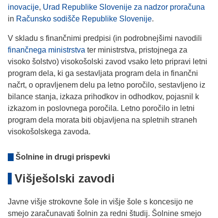
inovacije
,
Urad Republike Slovenije za nadzor proračuna
in
Računsko sodišče Republike Slovenije
.
V skladu s finančnimi predpisi (in podrobnejšimi navodili
finančnega ministrstva
ter ministrstva, pristojnega za
visoko šolstvo) visokošolski zavod vsako leto pripravi letni
program dela, ki ga sestavljata program dela in finančni
načrt, o opravljenem delu pa letno poročilo, sestavljeno iz
bilance stanja, izkaza prihodkov in odhodkov, pojasnil k
izkazom in poslovnega poročila. Letno poročilo in letni
program dela morata biti objavljena na spletnih straneh
visokošolskega zavoda.
Šolnine in drugi prispevki
Višješolski zavodi
Javne višje strokovne šole in višje šole s koncesijo ne
smejo zaračunavati šolnin za redni študij. Šolnine smejo