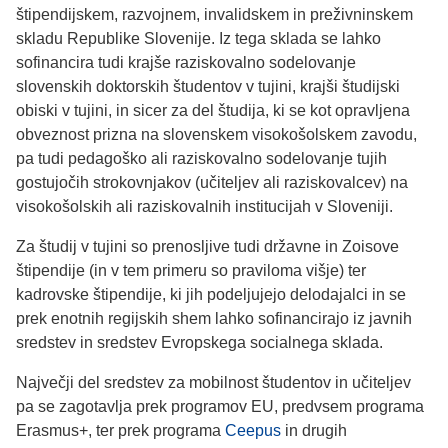
štipendijskem, razvojnem, invalidskem in preživninskem
skladu Republike Slovenije. Iz tega sklada se lahko
sofinancira tudi krajše raziskovalno sodelovanje
slovenskih doktorskih študentov v tujini, krajši študijski
obiski v tujini, in sicer za del študija, ki se kot opravljena
obveznost prizna na slovenskem visokošolskem zavodu,
pa tudi pedagoško ali raziskovalno sodelovanje tujih
gostujočih strokovnjakov (učiteljev ali raziskovalcev) na
visokošolskih ali raziskovalnih institucijah v Sloveniji.
Za študij v tujini so prenosljive tudi državne in Zoisove
štipendije (in v tem primeru so praviloma višje) ter
kadrovske štipendije, ki jih podeljujejo delodajalci in se
prek enotnih regijskih shem lahko sofinancirajo iz javnih
sredstev in sredstev Evropskega socialnega sklada.
Največji del sredstev za mobilnost študentov in učiteljev
pa se zagotavlja prek programov EU, predvsem programa
Erasmus+, ter prek programa
Ceepus
in drugih