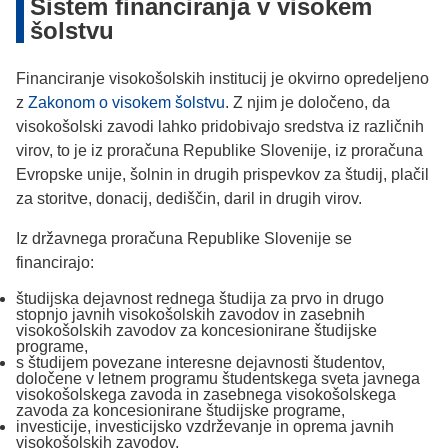
Sistem financiranja v visokem
šolstvu
Financiranje visokošolskih institucij je okvirno opredeljeno
z
Zakonom o visokem šolstvu
. Z njim je določeno, da
visokošolski zavodi lahko pridobivajo sredstva iz različnih
virov, to je iz proračuna Republike Slovenije, iz proračuna
Evropske unije, šolnin in drugih prispevkov za študij, plačil
za storitve, donacij, dediščin, daril in drugih virov.
Iz državnega proračuna Republike Slovenije se
financirajo:
študijska dejavnost rednega študija za prvo in drugo
stopnjo javnih visokošolskih zavodov in zasebnih
visokošolskih zavodov za koncesionirane študijske
programe,
s študijem povezane interesne dejavnosti študentov,
določene v letnem programu študentskega sveta javnega
visokošolskega zavoda in zasebnega visokošolskega
zavoda za koncesionirane študijske programe,
investicije, investicijsko vzdrževanje in oprema javnih
visokošolskih zavodov,