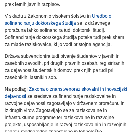
prek letnih javnih razpisov.
V skladu z Zakonom o visokem šolstvu in
Uredbo o
sofinanciranju doktorskega študija
se iz državnega
proračuna lahko sofinancira tudi doktorski študij.
Sofinanciranje doktorskega študija poteka tudi prek shem
za mlade raziskovalce, ki jo vodi pristojna agencija.
Država subvencionira tudi bivanje študentov v javnih in
zasebnih zavodih, pri drugih pravnih osebah, registriranih
za dejavnost študentskih domov, prek njih pa tudi pri
zasebnikih, lastnikih sob.
Na podlagi
Zakona o znanstvenoraziskovalni in inovacijski
dejavnosti
se sredstva za financiranje raziskovalne in
razvojne dejavnosti zagotavljajo v državnem proračunu in
iz drugih virov. Zagotavljajo se za raziskovalne in
infrastrukturne programe ter raziskovalne in razvojne
projekte, usposabljanje in razvoj raziskovalnih in razvojnih
kadrov, mednarodno znanstveno in tehnološko