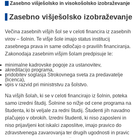
Zasebno višješolsko in visokošolsko izobraževanje
Zasebno višješolsko izobraževanje
Večina zasebnih višjih šol se v celoti financira iz zasebnih
virov – šolnin. Te višje šole imajo status institucij
zasebnega prava in same odločajo o pravilih financiranja.
Zakonodaja zasebnim višjim šolam predpisuje le: ­
minimalne kadrovske pogoje za ustanovitev, ­
akreditacijo programa, ­
pridobitev soglasja Strokovnega sveta za predavatelje
(licenca), ­
vpis v razvid pri ministrstvu za šolstvo.
Na višjih šolah, ki se v celoti financirajo iz šolnin, poteka
samo izredni študij. Šolnine so nižje od cene programa na
študenta, ki bi veljale za redni študij. Študenti jih navadno
plačujejo v obrokih. Izredni študenti, ki niso zaposleni in
niso prijavljeni kot iskalci zaposlitve, imajo pravico do
zdravstvenega zavarovanja ter drugih ugodnosti in pravic