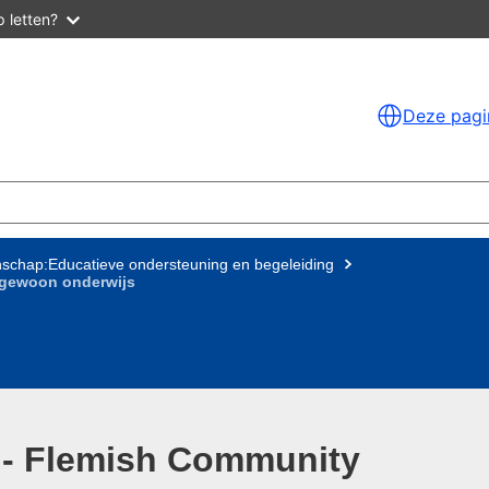
 letten?
Deze pagi
chap:Educatieve ondersteuning en begeleiding
gewoon onderwijs
 - Flemish Community