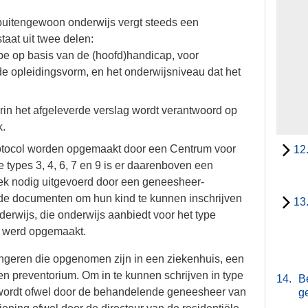
 buitengewoon onderwijs vergt steeds een
taat uit twee delen:
ype op basis van de (hoofd)handicap, voor
e opleidingsvorm, en het onderwijsniveau dat het
in het afgeleverde verslag wordt verantwoord op
k.
rotocol worden opgemaakt door een Centrum voor
12
 types 3, 4, 6, 7 en 9 is er daarenboven een
oek nodig uitgevoerd door een geneesheer-
ide documenten om hun kind te kunnen inschrijven
13
erwijs, die onderwijs aanbiedt voor het type
ng werd opgemaakt.
ongeren die opgenomen zijn in een ziekenhuis, een
 een preventorium. Om in te kunnen schrijven in type
14.
B
d wordt ofwel door de behandelende geneesheer van
g