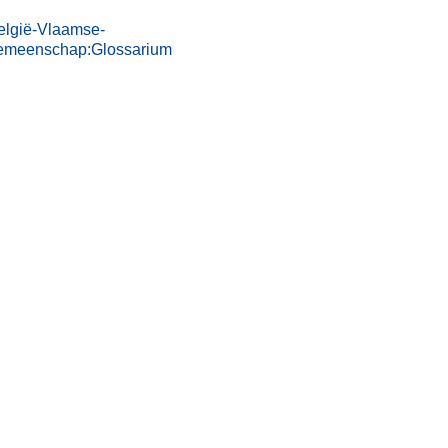
elgië-Vlaamse-
emeenschap:Glossarium