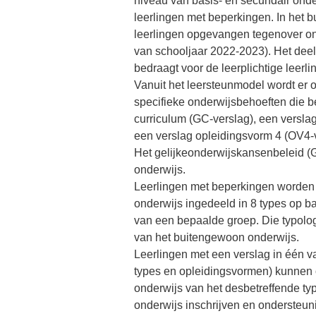
niveau van basis- en secundair onder
leerlingen met beperkingen. In het
leerlingen opgevangen tegenover ong
van schooljaar 2022-2023). Het de
bedraagt voor de leerplichtige leer
Vanuit het leersteunmodel wordt er o
specifieke onderwijsbehoeften die 
curriculum (GC-verslag), een verslag
een verslag opleidingsvorm 4 (OV4-v
Het gelijkeonderwijskansenbeleid (
onderwijs.
Leerlingen met beperkingen worden 
onderwijs ingedeeld in 8 types op b
van een bepaalde groep. Die typologi
van het buitengewoon onderwijs.
Leerlingen met een verslag in één v
types en opleidingsvormen) kunnen 
onderwijs van het desbetreffende ty
onderwijs inschrijven en ondersteuni