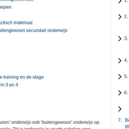
1.
roepen
2.
ctisch materiaal
buitengewoon secundair onderwijs
3.
4.
5.
 training en de stage
orm 3 en 4
6.
7.
B
woon’ onderwijs ook ‘buitengewoon’ onderwijs op
g