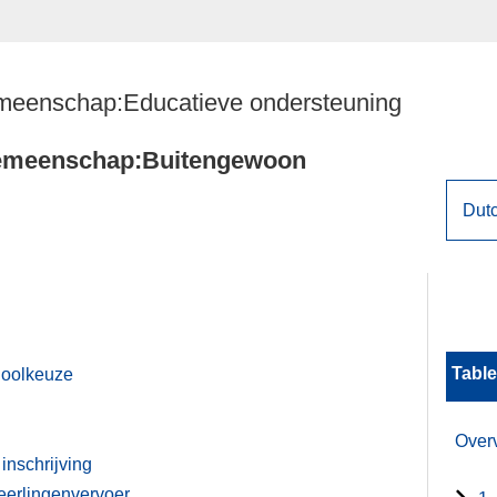
meenschap:Educatieve ondersteuning
gemeenschap:Buitengewoon
Table
hoolkeuze
Over
inschrijving
eerlingenvervoer