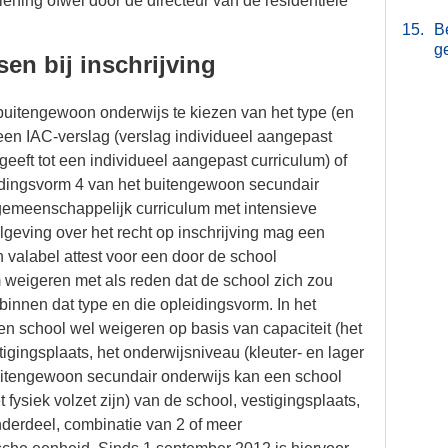
ening ofwel door de directeur van de residentiële
15.
B
g
en bij inschrijving
 buitengewoon onderwijs te kiezen van het type (en
een IAC-verslag (verslag individueel aangepast
geeft tot een individueel aangepast curriculum) of
idingsvorm 4 van het buitengewoon secundair
t gemeenschappelijk curriculum met intensieve
lgeving over het recht op inschrijving mag een
n valabel attest voor een door de school
weigeren met als reden dat de school zich zou
binnen dat type en die opleidingsvorm. In het
n school wel weigeren op basis van capaciteit (het
stigingsplaats, het onderwijsniveau (kleuter- en lager
buitengewoon secundair onderwijs kan een school
 fysiek volzet zijn) van de school, vestigingsplaats,
nderdeel, combinatie van 2 of meer