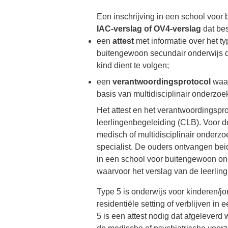
Een inschrijving in een school voor
IAC-verslag of OV4-verslag
dat bes
een
attest
met informatie over het t
buitengewoon secundair onderwijs d
kind dient te volgen;
een
verantwoordingsprotocol
waar
basis van multidisciplinair onderzoe
Het attest en het verantwoordingsp
leerlingenbegeleiding (CLB). Voor de
medisch of multidisciplinair onderz
specialist. De ouders ontvangen be
in een school voor buitengewoon ond
waarvoor het verslag van de leerli
Type 5 is onderwijs voor kinderen/j
residentiële setting of verblijven in
5 is een attest nodig dat afgelever