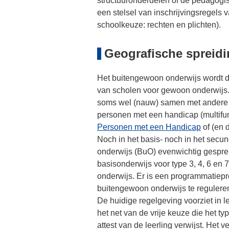
structuuronderdelen of de pedagogi
een stelsel van inschrijvingsregels v
schoolkeuze: rechten en plichten).
Geografische spreidi
Het buitengewoon onderwijs wordt d
van scholen voor gewoon onderwijs
soms wel (nauw) samen met andere s
personen met een handicap (multifun
Personen met een Handicap
of (en 
Noch in het basis- noch in het secu
onderwijs (BuO) evenwichtig gespreid
basisonderwijs voor type 3, 4, 6 en 
onderwijs. Er is een programmatiep
buitengewoon onderwijs te regulere
De huidige regelgeving voorziet in l
het net van de vrije keuze die het 
attest van de leerling verwijst. Het 