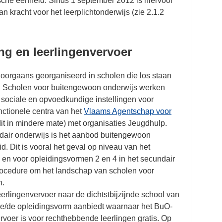
sche eenheid. Sinds 1 september 2012 is hiervoor
an kracht voor het leerplichtonderwijs (zie 2.1.2
ng en leerlingenvervoer
oorgaans georganiseerd in scholen die los staan
. Scholen voor buitengewoon onderwijs werken
ociale en opvoedkundige instellingen voor
ctionele centra van het
Vlaams Agentschap voor
dit in mindere mate) met organisaties Jeugdhulp.
ndair onderwijs is het aanbod buitengewoon
. Dit is vooral het geval op niveau van het
7 en voor opleidingsvormen 2 en 4 in het secundair
rocedure om het landschap van scholen voor
n.
eerlingenvervoer naar de dichtstbijzijnde school van
type/de opleidingsvorm aanbiedt waarnaar het BuO-
vervoer is voor rechthebbende leerlingen gratis. Op