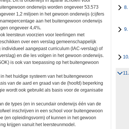
wijs. Dit is onderwijs in aparte scholen voor
 buitengewoon onderwijs worden ongeveer 53.573
8.
eveer 1,2 miljoen in het gewoon onderwijs (cijfers
elnamepercentage aan het buitengewoon onderwijs
lingen ongeveer 4,4%.
9.
ok leersteun voorzien voor leerlingen met
beschikken over een verslag gemeenschappelijk
 individueel aangepast curriculum (IAC-verslag) of
erslag) en die les volgen in het gewoon onderwijs.
10
GOK) is ook van toepassing op het buitengewoon
11
in het huidige systeem van het buitengewoon
asis van de aard en graad van de (hoofd) beperking
e wordt ook gebruikt als basis voor de organisatie
an de types (en in secundair onderwijs één van de
ofwel inschrijven in een school voor buitengewoon
pe (en opleidingsvorm) of kunnen in het gewoon
ng krijgen vanuit het leersteunmodel.