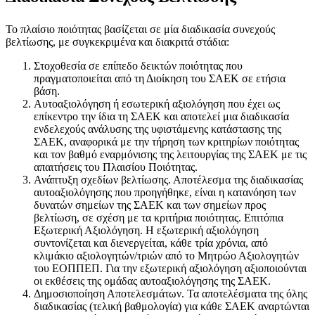
Το πλαίσιο ποιότητας βασίζεται σε μία διαδικασία συνεχούς
βελτίωσης, με συγκεκριμένα και διακριτά στάδια:
Στοχοθεσία σε επίπεδο δεικτών ποιότητας που
πραγματοποιείται από τη Διοίκηση του ΣΑΕΚ σε ετήσια
βάση.
Αυτοαξιολόγηση ή εσωτερική αξιολόγηση που έχει ως
επίκεντρο την ίδια τη ΣΑΕΚ και αποτελεί μια διαδικασία
ενδελεχούς ανάλυσης της υφιστάμενης κατάστασης της
ΣΑΕΚ, αναφορικά με την τήρηση των κριτηρίων ποιότητας
και τον βαθμό εναρμόνισης της λειτουργίας της ΣΑΕΚ με τις
απαιτήσεις του Πλαισίου Ποιότητας.
Ανάπτυξη σχεδίων βελτίωσης. Αποτέλεσμα της διαδικασίας
αυτοαξιολόγησης που προηγήθηκε, είναι η κατανόηση των
δυνατών σημείων της ΣΑΕΚ και των σημείων προς
βελτίωση, σε σχέση με τα κριτήρια ποιότητας. Επιτόπια
Εξωτερική Αξιολόγηση. Η εξωτερική αξιολόγηση
συντονίζεται και διενεργείται, κάθε τρία χρόνια, από
κλιμάκιο αξιολογητών/τριών από το Μητρώο Αξιολογητών
του ΕΟΠΠΕΠ. Για την εξωτερική αξιολόγηση αξιοποιούνται
οι εκθέσεις της ομάδας αυτοαξιολόγησης της ΣΑΕΚ.
Δημοσιοποίηση Αποτελεσμάτων. Τα αποτελέσματα της όλης
διαδικασίας (τελική βαθμολογία) για κάθε ΣΑΕΚ αναρτώνται