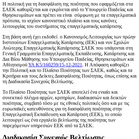
Η πολιτική για τη διασφάλιση της ποιότητας που εφαρμόζεται στα
ΣΑΕΚ καθορίζεται και εγκρίνεται από το Υπουργείο Παιδείας και
Θρησκευμάτων και πρέπει να είναι σύμφωνη με τα επαγγελματικά
πρότυπα, το ισχύον κανονιστικό πλαίσιο και τους κανόνες
λειτουργίας του συστήματος της επαγγελματικής κατάρτισης
Στη βάση αυτή έχει εκδοθεί ο Κανονισμός Λειτουργίας των πρώην
Ινστιτούτων Επαγγελματικής Κατάρτισης (ΙΕΚ) και νυν Σχολών
Ανώτερης Επαγγελματικής Κατάρτισης ΣΑΕΚ που υπάγονται στη
Γενική Γραμματεία Επαγγελματικής Εκπαίδευσης, Κατάρτισης και
Δια Βίου Μάθησης του Υπουργείου Παιδείας, Θρησκευμάτων και
Αθλητισμού
ΥΑ Κ5/160259/15-12-2021
. Η Απόφαση καθορίζει
την Πολιτική και το Πλαίσιο Ποιότητας των ΣΑΕΚ, καθώς και τα
Κριτήρια και τους Δείκτες Διασφάλισης Ποιότητας, όπως επίσης και
τη Διαδικασία Συνεχούς Βελτίωσης.
Το Πλαίσιο Ποιότητας των ΣΑΕΚ αποτελεί ένα ενιαίο και
συνεκτικό πλέγμα αρχών, κριτηρίων, διαδικασιών και δεικτών
ποιότητας, συμβατό τόσο με τις εθνικές πολιτικές όσο και με τις
ευρωπαϊκές κατευθύνσεις για τη διασφάλιση ποιότητας στην
Επαγγελματική Εκπαίδευση και Κατάρτιση (ΕΕΚ), το οποίο
λειτουργεί ως ένα εργαλείο βελτίωσης της ποιότητας των
παρεχόμενων υπηρεσιών ΕΕΚ από τα ΣΑΕΚ.
Διαδικασία Συνεχούς Βελτίωσης