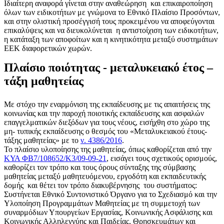
Ιδιαίτερη αναφορά γίνεται στην αναθεώρηση και επικαιροποίηση
όλων των ειδικοτήτων με γνώμονα το Εθνικό Πλαίσιο Προσόντων,
και στην ολιστική προσέγγισή τους προκειμένου να αποφεύγονται
επικαλύψεις και να διευκολύνεται η αντιστοίχιση των ειδικοτήτων,
η κατάταξη των αποφοίτων και η κινητικότητα μεταξύ συστημάτων
ΕΕΚ διαφορετικών χωρών.
Πλαίσιο ποιότητας - μεταλυκειακό έτος –
τάξη μαθητείας
Με στόχο την εναρμόνιση της εκπαίδευσης με τις απαιτήσεις της
κοινωνίας και την παροχή ποιοτικής εκπαίδευσης και ασφαλών
επαγγελματικών διεξόδων για τους νέους, εισήχθη στο χώρο της
μη- τυπικής εκπαίδευσης ο θεσμός του «Μεταλυκειακού έτους-
τάξης μαθητείας» με το
ν. 4386/2016
.
Το πλαίσιο υλοποίησης της μαθητείας, όπως καθορίζεται από την
ΚΥΑ ΦΒ7/108652/Κ3/09-09-21
, εισάγει τους σχετικούς ορισμούς,
καθορίζει τον τρόπο και τους όρους σύνταξης της σύμβασης
μαθητείας μεταξύ μαθητευόμενου, εργοδότη και εκπαιδευτικής
δομής και θέτει τον τρόπο διακυβέρνησης του συστήματος:
Συστήνεται Εθνικό Συντονιστικό Όργανο για το Σχεδιασμό και την
Υλοποίηση Προγραμμάτων Μαθητείας με τη συμμετοχή των
συναρμόδιων Υπουργείων Εργασίας, Κοινωνικής Ασφάλισης και
Κοινωνικής Αλληλεγγύης και Παιδείας, Θρησκευμάτων και