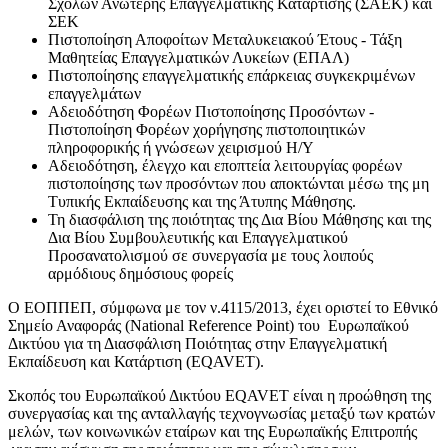
Σχολών Ανώτερης Επαγγελματικής Κατάρτισης (ΣΑΕΚ) και
ΣΕΚ
Πιστοποίηση Αποφοίτων Μεταλυκειακού Έτους - Τάξη
Μαθητείας Επαγγελματικών Λυκείων (ΕΠΑΛ)
Πιστοποίησης επαγγελματικής επάρκειας συγκεκριμένων
επαγγελμάτων
Αδειοδότηση Φορέων Πιστοποίησης Προσόντων -
Πιστοποίηση Φορέων χορήγησης πιστοποιητικών
πληροφορικής ή γνώσεων χειρισμού Η/Υ
Αδειοδότηση, έλεγχο και εποπτεία λειτουργίας φορέων
πιστοποίησης των προσόντων που αποκτώνται μέσω της μη
Τυπικής Εκπαίδευσης και της Άτυπης Μάθησης.
Τη διασφάλιση της ποιότητας της Δια Βίου Μάθησης και της
Δια Βίου Συμβουλευτικής και Επαγγελματικού
Προσανατολισμού σε συνεργασία με τους λοιπούς
αρμόδιους δημόσιους φορείς
Ο ΕΟΠΠΕΠ, σύμφωνα με τον ν.4115/2013, έχει οριστεί το Εθνικό
Σημείο Αναφοράς (National Reference Point) του Ευρωπαϊκού
Δικτύου για τη Διασφάλιση Ποιότητας στην Επαγγελματική
Εκπαίδευση και Κατάρτιση (EQAVET).
Σκοπός του Ευρωπαϊκού Δικτύου EQAVET είναι η προώθηση της
συνεργασίας και της ανταλλαγής τεχνογνωσίας μεταξύ των κρατών
μελών, των κοινωνικών εταίρων και της Ευρωπαϊκής Επιτροπής