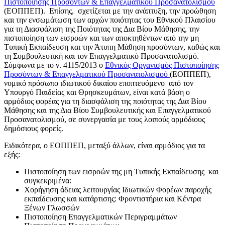
Πιστοποίησης Προσόντων & Επαγγελματικού Προσανατολισμού
(ΕΟΠΠΕΠ). Επίσης, σχετίζεται με την ανάπτυξη, την προώθηση
και την ενσωμάτωση των αρχών ποιότητας του Εθνικού Πλαισίου
για τη Διασφάλιση της Ποιότητας της Δια Βίου Mάθησης, την
πιστοποίηση των εισροών και των αποκτηθέντων από την μη
Τυπική Εκπαίδευση και την Άτυπη Μάθηση προσόντων, καθώς και
τη Συμβουλευτική και τον Επαγγελματικό Προσανατολισμό.
Σύμφωνα με το ν. 4115/2013 ο
Εθνικός Οργανισμός Πιστοποίησης
Προσόντων & Επαγγελματικού Προσανατολισμού
(ΕΟΠΠΕΠ),
νομικό πρόσωπο ιδιωτικού δικαίου εποπτευόμενο από τον
Υπουργό Παιδείας και Θρησκευμάτων, είναι κατά βάση ο
αρμόδιος φορέας για τη διασφάλιση της ποιότητας της Δια Βίου
Μάθησης και της Δια Βίου Συμβουλευτικής και Επαγγελματικού
Προσανατολισμού, σε συνεργασία με τους λοιπούς αρμόδιους
δημόσιους φορείς.
Ειδικότερα, ο ΕΟΠΠΕΠ, μεταξύ άλλων, είναι αρμόδιος για τα
εξής:
Πιστοποίηση των εισροών της μη Τυπικής Εκπαίδευσης και
συγκεκριμένα:
Χορήγηση άδειας λειτουργίας Ιδιωτικών Φορέων παροχής
εκπαίδευσης και κατάρτισης: Φροντιστήρια και Κέντρα
Ξένων Γλωσσών
Πιστοποίηση Επαγγελματικών Περιγραμμάτων