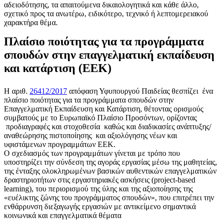
αδειοδότησης, τα απαιτούμενα δικαιολογητικά και κάθε άλλο,
σχετικό προς τα ανωτέρω, ειδικότερο, τεχνικό ή λεπτομερειακού
χαρακτήρα θέμα.
Πλαίσιο ποιότητας για τα προγράμματα
σπουδών στην επαγγελματική εκπαίδευση
και κατάρτιση (ΕΕΚ)
Η αριθ.
26412/2017
απόφαση Υφυπουργού Παιδείας θεσπίζει ένα
πλαίσιο ποιότητας για τα προγράμματα σπουδών στην
Επαγγελματική Εκπαίδευση και Κατάρτιση, θέτοντας ορισμούς
συμβατούς με το Ευρωπαϊκό Πλαίσιο Προσόντων, ορίζοντας
προδιαγραφές και στοχοθεσία καθώς και διαδικασίες ανάπτυξης/
αναθεώρησης πιστοποίησης και αξιολόγησης νέων και
υφιστάμενων προγραμμάτων ΕΕΚ.
Ο σχεδιασμός των προγραμμάτων γίνεται με τρόπο που
υποστηρίζει την σύνδεση της αγοράς εργασίας μέσω της μαθητείας,
της ένταξης ολοκληρωμένων βασικών αυθεντικών επαγγελματικών
δραστηριοτήτων στις εργαστηριακές ασκήσεις (project-based
learning), του περιορισμού της ύλης και της αξιοποίησης της
«ευέλικτης ζώνης του προγράμματος σπουδών», που επιτρέπει την
ενθάρρυνση διεξαγωγής εργασιών με αντικείμενο σημαντικά
κοινωνικά και επαγγελματικά θέματα