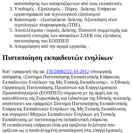
ικανοποίησης των καταρτιζόμενων από τους εκπαιδευτές
Υποδομές - Εξοπλισμός – Πόροι. Δείκτης: Επάρκεια
εργαστηριακού και τεχνολογικού εξοπλισμού
Καινοτομία – εξωστρέφεια. Δείκτης: Αξιοποίηση νέων
τεχνολογιών πληροφορικής (ΤΠΕ).
Αποτελέσματα / εκροές. Δείκτης: Ποσοστό συμμετοχής και
ποσοστό επιτυχίας των αποφοίτων ΣΑΕΚ στις εξετάσεις
πιστοποίησης του ΕΟΠΠΕΠ
Απορρόφηση από την αγορά εργασίας .
Πιστοποίηση εκπαιδευτών ενηλίκων
Κατ’ εφαρμογή της αρ.
ΓΠ/20082/22-10-2012
υπουργικής
απόφασης «Σύστημα Πιστοποίησης Εκπαιδευτικής Επάρκειας
Εκπαιδευτών Ενηλίκων της Μη Τυπικής Εκπαίδευσης», ο Εθνικός
Οργανισμός Πιστοποίησης Προσόντων και Επαγγελματικού
Προσανατολισμού (ΕΟΠΠΕΠ) σύμφωνα με τις αρχές και τις
κατευθύνσεις της Ευρωπαϊκής και ειδικότερα της Εθνικής πολιτικής
αναπτύσσει και εφαρμόζει Σύστημα Πιστοποίησης Εκπαιδευτικής
Επάρκειας Εκπαιδευτών Ενηλίκων της Μη Τυπικής Εκπαίδευσης
και συγκροτεί Μητρώο Εκπαιδευτών Ενηλίκων μη Τυπικής
Εκπαίδευσης με πιστοποιημένη εκπαιδευτική επάρκεια.
Η εκπαιδευτική επάρκεια είναι μια οριζόντια δεξιότητα που
ορίζεται ως η αποδεδειγμένη ανταπόκριση στις επαγγελματικές