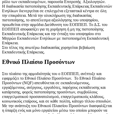
ρόλο των εκπαιδευομένων, παρουσία Επιτροπής Αξιολογητών.
Η διαδικασία πιστοποίησης Εκπαιδευτικής Επάρκειας Εκπαιδευτών
Ενηλίκων διενεργείται σε επιλεγμένα εξεταστικά κέντρα σε όλη
την επικράτεια. Μετά την ολοκλήρωση της διαδικασίας
πιστοποίησης, το αποτέλεσμα αξιολόγησης του υποψηφίου,
προωθείται στην αρμόδια Διεύθυνση του ΕΟΠΠΕΠ. Το Δ.Σ. του
ΕΟΠΠΕΠ αποφασίζει για τη χορήγηση ή μη της πιστοποίησης
Εκπαιδευτικής Επάρκειας και την ένταξη του υποψηφίου στο
Μητρώο Εκπαιδευτών Ενηλίκων με πιστοποιημένη Εκπαιδευτική
Επάρκεια.
Στο τέλος της ανωτέρω διαδικασίας χορηγείται βεβαίωση
Εκπαιδευτικής Επάρκειας.
Εθνικό Πλαίσιο Προσόντων
Στο πλαίσιο της αρμοδιότητάς του ο ΕΟΠΠΕΠ, ανέπτυξε και
εφαρμόζει το Eθνικό Πλαίσιο Προσόντων. Το Εθνικό Πλαίσιο
Προσόντων (NQF) απευθύνεται σε εκπαιδευόμενους,
εργαζόμενους, ανέργους, εργοδότες, παρόχους εκπαίδευσης και
κατάρτισης, φορείς πιστοποίησης προσόντων, συμβούλους
επαγγελματικού προσανατολισμού, επαγγελματικούς κλάδους,
κοινωνικούς εταίρους, και σε κάθε πολίτη, κάτοχο τίτλου σπουδών.
Με την ανάπτυξη του Εθνικού Πλαισίου Προσόντων διασφαλίζεται
η ύπαρξη ενός και μόνο εργαλείου μέσω του οποίου μπορούν να