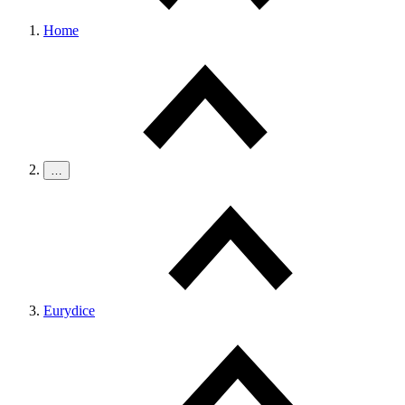
Home
…
Eurydice