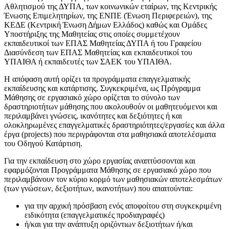
Αθλητισμού της ΔΥΠΑ, των κοινωνικών εταίρων, της Κεντρικής
Ένωσης Επιμελητηρίων, της ΕΝΠΕ (Ένωση Περιφερειών), της
ΚΕΔΕ (Κεντρική Ένωση Δήμων Ελλάδος) καθώς και Ομάδες
Υποστήριξης της Μαθητείας στις οποίες συμμετέχουν
εκπαιδευτικοί των ΕΠΑΣ Μαθητείας ΔΥΠΑ ή του Γραφείου
Διασύνδεση των ΕΠΑΣ Μαθητείας και εκπαιδευτικοί του
ΥΠΑΙΘΑ ή εκπαιδευτές των ΣΑΕΚ του ΥΠΑΙΘΑ.
Η απόφαση αυτή ορίζει τα προγράμματα επαγγελματικής
εκπαίδευσης και κατάρτισης. Συγκεκριμένα, ως Πρόγραμμα
Μάθησης σε εργασιακό χώρο ορίζεται το σύνολο των
δραστηριοτήτων μάθησης που ακολουθούν οι μαθητευόμενοι και
περιλαμβάνει γνώσεις, ικανότητες και δεξιότητες ή και
ολοκληρωμένες επαγγελματικές δραστηριότητες/εργασίες και άλλα
έργα (projects) που περιγράφονται στα μαθησιακά αποτελέσματα
του Οδηγού Κατάρτιση.
Για την εκπαίδευση στο χώρο εργασίας αναπτύσσονται και
εφαρμόζονται Προγράμματα Μάθησης σε εργασιακό χώρο που
περιλαμβάνουν τον κύριο κορμό των μαθησιακών αποτελεσμάτων
(των γνώσεων, δεξιοτήτων, ικανοτήτων) που απαιτούνται:
για την αρχική πρόσβαση ενός αποφοίτου στη συγκεκριμένη
ειδικότητα (επαγγελματικές προδιαγραφές)
ή/και για την ανάπτυξη οριζόντιων δεξιοτήτων ή/και