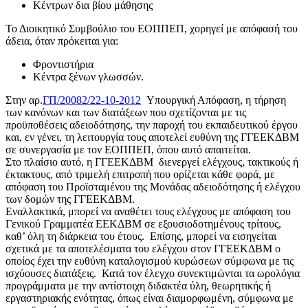
Κέντρων δια βίου μάθησης
Το Διοικητικό Συμβούλιο του ΕΟΠΠΕΠ, χορηγεί με απόφασή του
άδεια, όταν πρόκειται για:
Φροντιστήρια
Κέντρα ξένων γλωσσών.
Στην αρ.
ΓΠ/20082/22-10-2012
Υπουργική Απόφαση, η τήρηση
των κανόνων και των διατάξεων που σχετίζονται με τις
προϋποθέσεις αδειοδότησης, την παροχή του εκπαιδευτικού έργου
και, εν γένει, τη λειτουργία τους αποτελεί ευθύνη της ΓΓΕΕΚΔΒΜ
σε συνεργασία με τον ΕΟΠΠΕΠ, όπου αυτό απαιτείται.
Στο πλαίσιο αυτό, η ΓΓΕΕΚΔΒΜ διενεργεί ελέγχους, τακτικούς ή
έκτακτους, από τριμελή επιτροπή που ορίζεται κάθε φορά, με
απόφαση του Προϊσταμένου της Μονάδας αδειοδότησης ή ελέγχου
των δομών της ΓΓΕΕΚΔΒΜ.
Εναλλακτικά, μπορεί να αναθέτει τους ελέγχους με απόφαση του
Γενικού Γραμματέα ΕΕΚΔΒΜ σε εξουσιοδοτημένους τρίτους,
καθ’ όλη τη διάρκεια του έτους. Επίσης, μπορεί να εισηγείται
σχετικά με τα αποτελέσματα του ελέγχου στον ΓΓΕΕΚΔΒΜ ο
οποίος έχει την ευθύνη καταλογισμού κυρώσεων σύμφωνα με τις
ισχύουσες διατάξεις. Κατά τον έλεγχο συνεκτιμώνται τα ωρολόγια
προγράμματα με την αντίστοιχη διδακτέα ύλη, θεωρητικής ή
εργαστηριακής ενότητας, όπως είναι διαμορφωμένη, σύμφωνα με