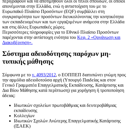
περιγραφούν και να αποτιμηθούν όλοι οι τίτλοι σπουδών, οι οποίοι
απονέμονται στην Ελλάδα, ενώ η αντιστοίχιση του με το
Ευρωπαϊκό Πλαίσιο Προσόντων (EQF) συμβάλλει στη
συγκρισιμότητα των προσόντων διευκολύνοντας την κινητικότητα
των εκπαιδευομένων και των εργαζομένων ανάμεσα στην Ελλάδα
και στις άλλες Ευρωπαϊκές χώρες.
Περισσότερες πληροφορίες για το Εθνικό Πλαίσιο Προσόντων
παρέχονται στην αντίστοιχη ενότητα του
Κεφ. 2 «Οργάνωση και
Διακυβέρνηση».
Σύστημα αδειοδότησης παρόχων μη-
τυπικής μάθησης
Σύμφωνα με το
ν. 4093/2012
, ο ΕΟΠΠΕΠ διατυπώνει γνώμη προς
την αρμόδια αδειοδοτούσα αρχή (Υπουργό Παιδείας και στον
Γενικό Γραμματέα Επαγγελματικής Εκπαίδευσης, Κατάρτισης και
Δια Βίου Μάθησης κατά περίπτωση) για χορήγηση ή τροποποίηση
άδειας:
Ιδιωτικών σχολείων πρωτοβάθμιας και δευτεροβάθμιας
εκπαίδευσης
Κολλεγίων
Ιδιωτικών Σχολών Ανώτερης Επαγγελματικής Κατάρτισης
(ΙΣΑΕΚ)