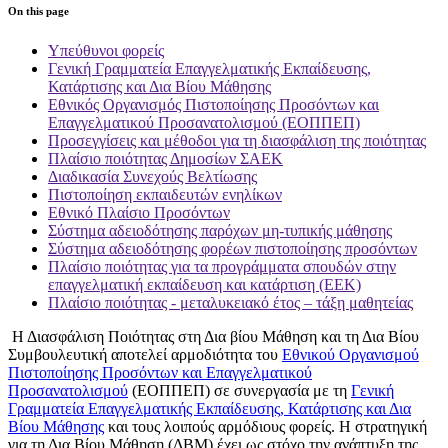
On this page
Υπεύθυνοι φορείς
Γενική Γραμματεία Επαγγελματικής Εκπαίδευσης,
Κατάρτισης και Δια Βίου Μάθησης
Εθνικός Οργανισμός Πιστοποίησης Προσόντων και
Επαγγελματικού Προσανατολισμού (ΕΟΠΠΕΠ)
Προσεγγίσεις και μέθοδοι για τη διασφάλιση της ποιότητας
Πλαίσιο ποιότητας Δημοσίων ΣΑΕΚ
Διαδικασία Συνεχούς Βελτίωσης
Πιστοποίηση εκπαιδευτών ενηλίκων
Εθνικό Πλαίσιο Προσόντων
Σύστημα αδειοδότησης παρόχων μη-τυπικής μάθησης
Σύστημα αδειοδότησης φορέων πιστοποίησης προσόντων
Πλαίσιο ποιότητας για τα προγράμματα σπουδών στην
επαγγελματική εκπαίδευση και κατάρτιση (ΕΕΚ)
Πλαίσιο ποιότητας - μεταλυκειακό έτος – τάξη μαθητείας
Η Διασφάλιση Ποιότητας στη Δια βίου Μάθηση και τη Δια Βίου
Συμβουλευτική αποτελεί αρμοδιότητα του
Εθνικού Οργανισμού
Πιστοποίησης Προσόντων και Επαγγελματικού
Προσανατολισμού
(ΕΟΠΠΕΠ) σε συνεργασία με τη
Γενική
Γραμματεία Επαγγελματικής Εκπαίδευσης, Κατάρτισης και Δια
Βίου Μάθησης
και τους λοιπούς αρμόδιους φορείς. Η στρατηγική
για τη Δια Βίου Μάθηση (ΔΒΜ) έχει ως στόχο την ανάπτυξη της