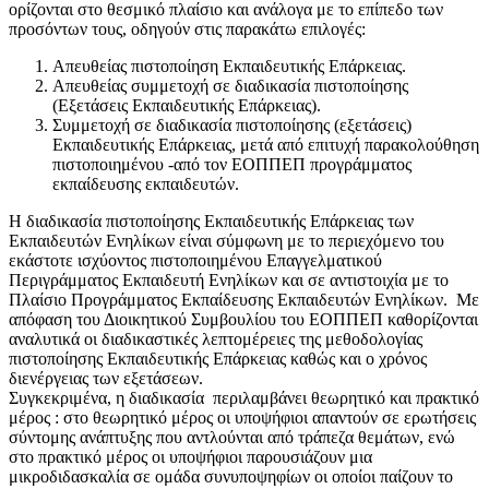
ορίζονται στο θεσμικό πλαίσιο και ανάλογα με το επίπεδο των
προσόντων τους, οδηγούν στις παρακάτω επιλογές:
Απευθείας πιστοποίηση Εκπαιδευτικής Επάρκειας.
Απευθείας συμμετοχή σε διαδικασία πιστοποίησης
(Εξετάσεις Εκπαιδευτικής Επάρκειας).
Συμμετοχή σε διαδικασία πιστοποίησης (εξετάσεις)
Εκπαιδευτικής Επάρκειας, μετά από επιτυχή παρακολούθηση
πιστοποιημένου -από τον ΕΟΠΠΕΠ προγράμματος
εκπαίδευσης εκπαιδευτών.
Η διαδικασία πιστοποίησης Εκπαιδευτικής Επάρκειας των
Εκπαιδευτών Ενηλίκων είναι σύμφωνη με το περιεχόμενο του
εκάστοτε ισχύοντος πιστοποιημένου Επαγγελματικού
Περιγράμματος Εκπαιδευτή Ενηλίκων και σε αντιστοιχία με το
Πλαίσιο Προγράμματος Εκπαίδευσης Εκπαιδευτών Ενηλίκων. Με
απόφαση του Διοικητικού Συμβουλίου του ΕΟΠΠΕΠ καθορίζονται
αναλυτικά οι διαδικαστικές λεπτομέρειες της μεθοδολογίας
πιστοποίησης Εκπαιδευτικής Επάρκειας καθώς και ο χρόνος
διενέργειας των εξετάσεων.
Συγκεκριμένα, η διαδικασία περιλαμβάνει θεωρητικό και πρακτικό
μέρος : στο θεωρητικό μέρος οι υποψήφιοι απαντούν σε ερωτήσεις
σύντομης ανάπτυξης που αντλούνται από τράπεζα θεμάτων, ενώ
στο πρακτικό μέρος οι υποψήφιοι παρουσιάζουν μια
μικροδιδασκαλία σε ομάδα συνυποψηφίων οι οποίοι παίζουν το