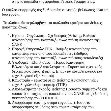
στην ιστοσελίδα της αρμόδιας Γενικής Γραμματείας.
Ο κύκλος εφαρμογής της διαδικασίας συνεχούς βελτίωσης είναι τα
δύο χρόνια.
Το πλαίσιο θα περιλαμβάνει τα ακόλουθα κριτήρια και δείκτες
ποιότητας όπως :
Ηγεσία - Οργάνωση – Σχεδιασμός (Δείκτης: Βαθμός
ικανοποίησης των καταρτιζόμενων από τη Διοίκηση της
ΣΑΕΚ ,
Παροχή Υπηρεσιών ΕΕΚ., Βαθμός ικανοποίησης των
καταρτιζόμενων από τους Εκπαιδευτές (Βαθμός
ικανοποίησης των καταρτιζόμενων από τους εκπαιδευτές)
Υποδομές - Εξοπλισμός – Πόροι, Καινοτομία –
Εξωστρέφεια και Αποτελέσματα – Εκροές και σχετικούς
δείκτες ποιότητας (Δείκτης: Επάρκεια εργαστηριακού και
τεχνολογικού εξοπλισμού)
Καινοτομία – εξωστρέφεια (Δείκτης: Αξιοποίηση νέων
τεχνολογιών πληροφορικής (ΤΠΕ).
Αποτελέσματα / εκροές (Δείκτης: Ποσοστό συμμετοχής και
ποσοστό επιτυχίας των αποφοίτων των ΣΑΕΚ στις εξετάσεις
πιστοποίησης του ΕΟΠΠΕΠ.
Απορρόφηση από την αγορά εργασίας (Ποσοστό
απορρόφησης σε θέσεις στον τομέα κατάρτισης του