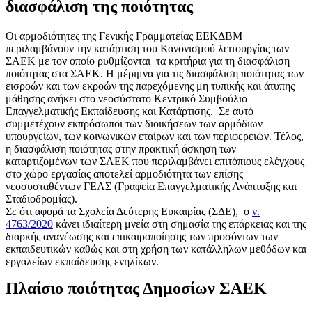
διασφάλιση της ποιότητας
Οι αρμοδιότητες της Γενικής Γραμματείας ΕΕΚΔΒΜ
περιλαμβάνουν την κατάρτιση του Κανονισμού λειτουργίας των
ΣΑΕΚ με τον οποίο ρυθμίζονται τα κριτήρια για τη διασφάλιση
ποιότητας στα ΣΑΕΚ. Η μέριμνα για τις διασφάλιση ποιότητας των
εισροών και των εκροών της παρεχόμενης μη τυπικής και άτυπης
μάθησης ανήκει στο νεοσύστατο Κεντρικό Συμβούλιο
Επαγγελματικής Εκπαίδευσης και Κατάρτισης. Σε αυτό
συμμετέχουν εκπρόσωποι των διοικήσεων των αρμόδιων
υπουργείων, των κοινωνικών εταίρων και των περιφερειών. Τέλος,
η διασφάλιση ποιότητας στην πρακτική άσκηση των
καταρτιζομένων των ΣΑΕΚ που περιλαμβάνει επιτόπιους ελέγχους
στο χώρο εργασίας αποτελεί αρμοδιότητα των επίσης
νεοσυσταθέντων ΓΕΑΣ (Γραφεία Επαγγελματικής Ανάπτυξης και
Σταδιοδρομίας).
Σε ότι αφορά τα Σχολεία Δεύτερης Ευκαιρίας (ΣΔΕ), ο
ν.
4763/2020
κάνει ιδιαίτερη μνεία στη σημασία της επάρκειας και της
διαρκής ανανέωσης και επικαιροποίησης των προσόντων των
εκπαιδευτικών καθώς και στη χρήση των κατάλληλων μεθόδων και
εργαλείων εκπαίδευσης ενηλίκων.
Πλαίσιο ποιότητας Δημοσίων ΣΑΕΚ