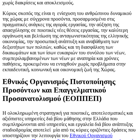
χωρίς διακρίσεις και αποκλεισμούς.
Κύριος σκοπός της είναι η ενίσχυση του ανθρώπινου δυναμικού
της χώρας με σύγχρονα προσόντα, προσαρμοσμένα στις
πραγματικές ανάγκες της αγοράς εργασίας, την αύξηση της
απασχόλησης σε ποιοτικές νέες θέσεις εργασίας, την καλύτερη
οργάνωση και βελτίωση της ανταγωνιστικότητας της ελληνικής
οικονομίας, την προσωπική ανάπτυξη και αναβάθμιση των
δεξιοτήτων των πολιτών, καθώς και τη διασφάλιση των
δικαιωμάτων και των ίσων ευκαιριών του συνόλου των νέων,
συμπεριλαμβανομένων των νέων με αναπηρία και χρόνιες
παθήσεις, προκειμένου να ενταχθούν χωρίς προβλήματα στην
εκπαιδευτική, κοινωνική και οικονομική ζωή της Χώρας.
Εθνικός Οργανισμός Πιστοποίησης
Προσόντων και Επαγγελματικού
Προσανατολισμού (ΕΟΠΠΕΠ)
Η ολοκληρωμένη στρατηγική για ποιοτικές, αποτελεσματικές και
αξιόπιστες υπηρεσίες διά βίου μάθησης στην Ελλάδα που
συμπληρώνονται από υπηρεσίες και εργαλεία διά βίου ανάπτυξης
σταδιοδρομίας αποτελεί μία από τις κύριες οριζόντιες δράσεις που
υποστηρίζουν την λειτουργία του
Εθνικού Οργανισμού