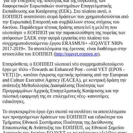
για την ενίσχυση της ποιότητας και της σύγκλισης των
διαφορετικών Ευρωπαϊκών συστημάτων Επαγγελματικής
Εκπαίδευσης και Κατάρτισης (ΕΕΚ). Στο πλαίσιο αυτό, o
ΕΟΠΠΕΠ αναπτύσσει σειρά δράσεων που χρηματοδοτούνται από
την Ευρωπαϊκή Επιτροπή και συμβάλλουν στους στόχους του
δικτύου. Παράδειγμα τέτοιας δράσης αποτελεί η μελέτη που
υλοποίησε ο ΕΟΠΠΕΠ για την παρακολούθηση της πορείας των
απόφοιτων ΣΑΕΚ στην αγορά εργασίας στο πλαίσιο του
συγχρηματοδοτούμενου έργου ERASMUS+ «EQAVET NRPs
2017-2019». Τα αποτελέσματα της έρευνας είναι διαθέσιμα στην
ιστοσελίδα του ΕΟΠΠΕΠ (
http://eqavet.eoppep.gr
).
Επιπρόσθετα, ο ΕΟΠΠΕΠ υλοποιεί νέο συγχρηματοδοτούμενο
έργο με τίτλο «Towards an Enhanced Post - covid VET (EPOS -
VET[1])», κατόπιν έγκρισης σχετικής πρότασης από την European
and Culture Executive Agency (EACEA), με κεντρική δράση την
ανάπτυξη Μεθοδολογίας Διασφάλισης Ποιότητας των
Προγραμμάτων Αρχικής Επαγγελματικής Κατάρτισης και την
πιλοτική εφαρμογή της σε επιλεγμένες νέες- καινοτόμες
ειδικότητες.
Το συγκεκριμένο έργο έχει σκοπό να συνδέσει τα αποτελέσματα
των προηγούμενων δράσεων του ΕΟΠΠΕΠ και ειδικότερα του
Τμήματος Εθνικού Συστήματος Ποιότητας της Διεύθυνσης
Επικοινωνίας & Ανάπτυξης του ΕΟΠΠΕΠ, ως Εθνικού Σημείου
Αναφοράς του δικτύου EQAVET με τις τρέχουσες εξελίξεις στην