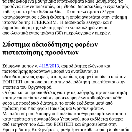
τα επιδιωκόμενα μαθησιακά αποτελέσματα κάθε μαθήματος, τα
προσόντα των εκπαιδευτών, οι μέθοδοι διδασκαλίας, ο εξοπλισμός,
καθώς και τα μέσα διδασκαλίας. Τα αποτελέσματα ελέγχου
καταγράφονται σε ειδική έκθεση, η οποία αναρτάται στην επίσημη
ιστοσελίδα της ΓΓΕΕΚΔΒΜ. Η διαδικασία ελέγχου και η
δημοσιοποίηση της έκθεσης πρέπει να ολοκληρώνονται
αποκλειστικά εντός τριάντα (30) ημερολογιακών ημερών.
Σύστημα αδειοδότησης φορέων
πιστοποίησης προσόντων
Σύμφωνα με τον ν.
4115/2013
, αρμοδιότητες ελέγχου και
πιστοποίησης προσόντων μπορεί να ανατίθενται σε
αδειοδοτημένους φορείς, στους οποίους χορηγείται άδεια από τον
ΕΟΠΠΕΠ και οι οποίοι μετά την αδειοδότηση τους τίθενται στην
εποπτεία του Οργανισμού.
Οι όροι και οι προϋποθέσεις για την αξιολόγηση, την αδειοδότηση
και την εποπτεία των πάσης φύσεως φορέων καθορίζονται κάθε
φορά με προεδρικό διάταγμα, το οποίο εκδίδεται μετά από
πρόταση του Υπουργού Παιδείας και Θρησκευμάτων.
Με απόφαση του Υπουργού Παιδείας και Θρησκευμάτων και του
κατά περίπτωση συναρμόδιου Υπουργού, που εκδίδεται ύστερα
από εισήγηση του Δ.Σ. του ΕΟΠΠΕΠ και δημοσιεύεται στην
Εφημερίδα της Κυβερνήσεως, ρυθμίζονται κάθε φορά η διαδικασία