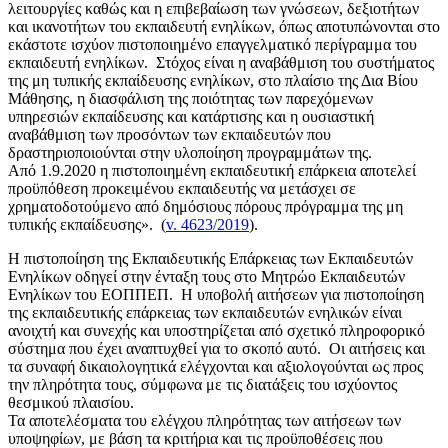
λειτουργίες καθώς και η επιβεβαίωση των γνώσεων, δεξιοτήτων
και ικανοτήτων του εκπαιδευτή ενηλίκων, όπως αποτυπώνονται στο
εκάστοτε ισχύον πιστοποιημένο επαγγελματικό περίγραμμα του
εκπαιδευτή ενηλίκων. Στόχος είναι η αναβάθμιση του συστήματος
της μη τυπικής εκπαίδευσης ενηλίκων, στο πλαίσιο της Δια Βίου
Μάθησης, η διασφάλιση της ποιότητας των παρεχόμενων
υπηρεσιών εκπαίδευσης και κατάρτισης και η ουσιαστική
αναβάθμιση των προσόντων των εκπαιδευτών που
δραστηριοποιούνται στην υλοποίηση προγραμμάτων της.
Από 1.9.2020 η πιστοποιημένη εκπαιδευτική επάρκεια αποτελεί
προϋπόθεση προκειμένου εκπαιδευτής να μετάσχει σε
χρηματοδοτούμενο από δημόσιους πόρους πρόγραμμα της μη
τυπικής εκπαίδευσης». (
v. 4623/2019
).
Η πιστοποίηση της Εκπαιδευτικής Επάρκειας των Εκπαιδευτών
Ενηλίκων οδηγεί στην ένταξη τους στο Μητρώο Εκπαιδευτών
Ενηλίκων του ΕΟΠΠΕΠ. Η υποβολή αιτήσεων για πιστοποίηση
της εκπαιδευτικής επάρκειας των εκπαιδευτών ενηλικών είναι
ανοιχτή και συνεχής και υποστηρίζεται από σχετικό πληροφορικό
σύστημα που έχει αναπτυχθεί για το σκοπό αυτό. Οι αιτήσεις και
τα συναφή δικαιολογητικά ελέγχονται και αξιολογούνται ως προς
την πληρότητα τους, σύμφωνα με τις διατάξεις του ισχύοντος
θεσμικού πλαισίου.
Τα αποτελέσματα του ελέγχου πληρότητας των αιτήσεων των
υποψηφίων, με βάση τα κριτήρια και τις προϋποθέσεις που