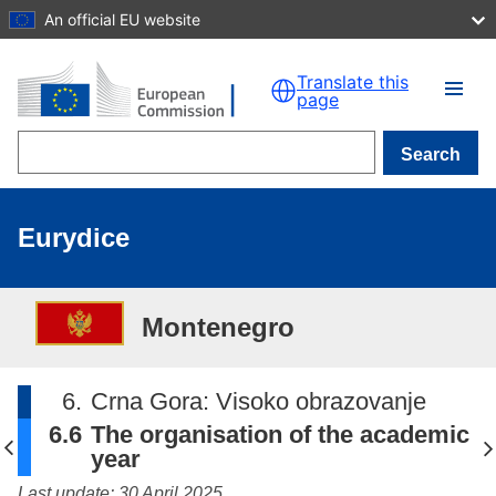
An official EU website
Skip to main content
Translate this
page
Search
Eurydice
Montenegro
6.
Crna Gora: Visoko obrazovanje
6.6
The organisation of the academic
year
Last update: 30 April 2025