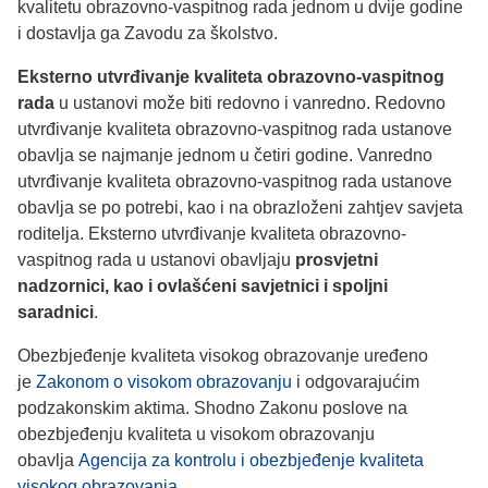
kvalitetu obrazovno-vaspitnog rada jednom u dvije godine
i dostavlja ga Zavodu za školstvo.
Eksterno utvrđivanje kvaliteta obrazovno-vaspitnog
rada
u ustanovi može biti redovno i vanredno. Redovno
utvrđivanje kvaliteta obrazovno-vaspitnog rada ustanove
obavlja se najmanje jednom u četiri godine. Vanredno
utvrđivanje kvaliteta obrazovno-vaspitnog rada ustanove
obavlja se po potrebi, kao i na obrazloženi zahtjev savjeta
roditelja. Eksterno utvrđivanje kvaliteta obrazovno-
vaspitnog rada u ustanovi obavljaju
prosvjetni
nadzornici, kao i ovlašćeni savjetnici i spoljni
saradnici
.
Obezbjeđenje kvaliteta visokog obrazovanje uređeno
je
Zakonom o visokom obrazovanju
i odgovarajućim
podzakonskim aktima. Shodno Zakonu poslove na
obezbjeđenju kvaliteta u visokom obrazovanju
obavlja
Agencija za kontrolu i obezbjeđenje kvaliteta
visokog obrazovanja
.