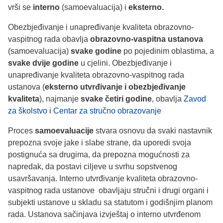
vrši se
interno
(samoevaluacija) i
eksterno.
Obezbjeđivanje i unapređivanje kvaliteta obrazovno-
vaspitnog rada obavlja
obrazovno-vaspitna ustanova
(samoevaluacija)
svake godine
po pojedinim oblastima, a
svake dvije godine
u cjelini. Obezbjeđivanje i
unapređivanje kvaliteta obrazovno-vaspitnog rada
ustanova (
eksterno utvrđivanje i obezbjeđivanje
kvaliteta
), najmanje
svake četiri godine
, obavlja
Zavod
za školstvo
i
Centar za stručno obrazovanje
Proces
samoevaluacije
stvara osnovu da svaki nastavnik
prepozna svoje jake i slabe strane, da uporedi svoja
postignuća sa drugima, da prepozna mogućnosti za
napredak, da postavi ciljeve u svrhu sopstvenog
usavršavanja. Interno utvrđivanje kvaliteta obrazovno-
vaspitnog rada ustanove obavljaju stručni i drugi organi i
subjekti ustanove u skladu sa statutom i godišnjim planom
rada. Ustanova sačinjava izvještaj o interno utvrđenom