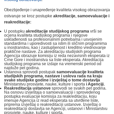
Obezbjeđenje i unapređenje kvaliteta visokog obrazovanja
ostvaruje se kroz postupke
akreditacije, samoevaluacije i
reakreditacije:
U postupku
akreditacije studijskog programa
vrši se
ocjena kvaliteta studijskog programa i njegove
usklađenosti sa profesionalnim potrebama i usvojenim
standardima i uporedivosti sa istim ili sličnim programima
u inostranstvu, kao i zastupljenost i kreditno vrednovanje
praktične nastave. Za akreditaciju studijskih programa
Agencija obrazuje komisiju iz reda nezavisnih eksperata iz
Crne Gore i inostranstva sa liste eksperata. Akreditacija
studijskog programa se izdaje na vremenski period od
najduže pet godina.
Ustanova sprovodi postupak
samoevaluacije
kvaliteta
studijskih programa, nastave i uslova rada na kraju
svake studijske godine i izvještaj o tome dostavlja
Ministarstvu prosvjete, nauke, kulture i sporta
i Agenciji.
Reakreditacija ustanove
sprovodi se svakih pet godina.
Na osnovu izvještaja o samoevaluaciji i sprovedenog
postupka evaluacije komisija za reakreditaciju, koju
imenuje Agencija iz read eksperata sa utvrđene liste,
priprema izvještaj o reakreditaciji ustanove. Izvještaj o
reakreditaciji dostavlja se Agenciji, ustanovi i Ministarstvu
prosvjete, nauke, kulture i sporta.