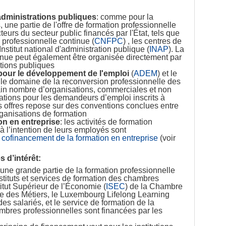
administrations publiques
: comme pour la
 une partie de l'offre de formation professionnelle
teurs du secteur public financés par l'État, tels que
 professionnelle continue (
CNFPC
) , les centres de
'Institut national d'administration publique (
INAP
). La
inue peut également être organisée directement par
ations publiques
pour le développement de l'emploi
(
ADEM
) et le
 le domaine de la reconversion professionnelle des
in nombre d’organisations, commerciales et non
ations pour les demandeurs d’emploi inscrits à
 offres repose sur des conventions conclues entre
organisations de formation
on en entreprise
: les activités de formation
à l’intention de leurs employés sont
u
cofinancement de la formation en entreprise
(voir
 d’intérêt:
 une grande partie de la formation professionnelle
stituts et services de formation des chambres
titut Supérieur de l’Économie (
ISEC
) de la Chambre
 des Métiers, le Luxembourg Lifelong Learning
es salariés, et le service de formation de la
mbres professionnelles sont financées par les