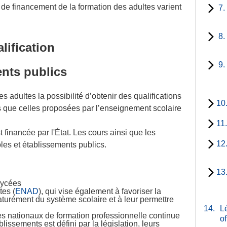
s de financement de la formation des adultes varient
7.
8.
lification
9.
ents publics
 les adultes la possibilité d’obtenir des qualifications
10
s que celles proposées par l’enseignement scolaire
11
 financée par l'État. Les cours ainsi que les
12
es et établissements publics.
13
lycées
tes (
ENAD
), qui vise également à favoriser la
aturément du système scolaire et à leur permettre
14.
Lé
s nationaux de formation professionnelle continue
of
lissements est défini par la législation, leurs