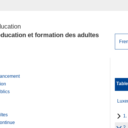
ducation
ducation et formation des adultes
nancement
Table
ion
blics
Luxe
ltes
1.
continue
2.