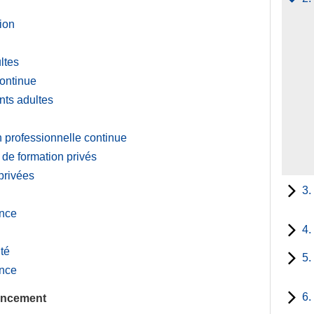
ion
ltes
continue
nts adultes
on professionnelle continue
 de formation privés
privées
3.
ence
4.
té
5.
ence
6.
ancement