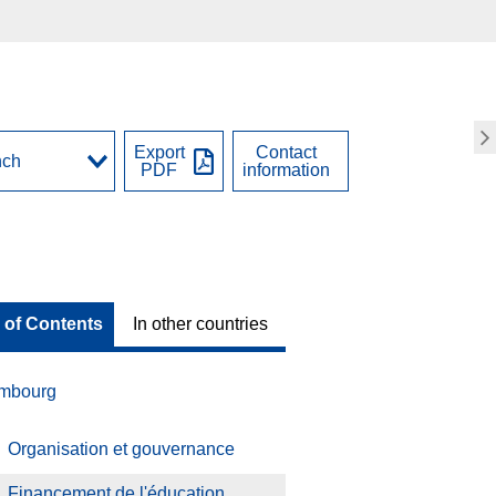
Export
Contact
PDF
information
 of Contents
In other countries
mbourg
Organisation et gouvernance
Financement de l'éducation