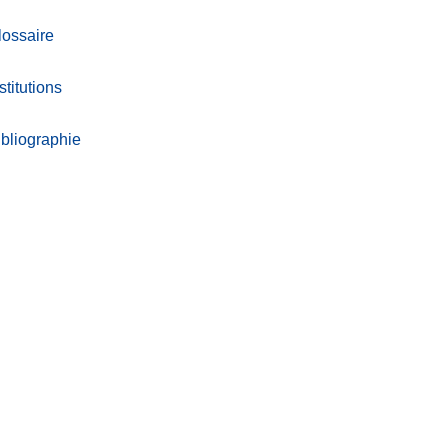
lossaire
stitutions
ibliographie