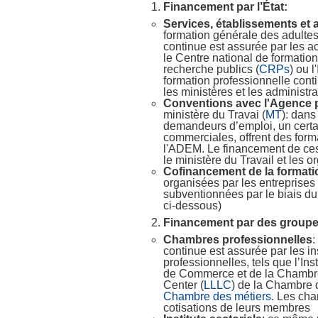
Financement par l’État:
Services, établissements et 
formation générale des adultes,
continue est assurée par les ac
le Centre national de formation
recherche publics (
CRPs
) ou l
formation professionnelle cont
les ministères et les administr
Conventions avec l'Agence 
ministère du Travai (
MT
): dans
demandeurs d’emploi, un certa
commerciales, offrent des form
l'ADEM. Le financement de ces
le ministère du Travail et les 
Cofinancement de la formati
organisées par les entreprises 
subventionnées par le biais d
ci-dessous)
Financement par des groupes
Chambres professionnelles
:
continue est assurée par les in
professionnelles, tels que l’Ins
de Commerce et de la Chambre
Center (
LLLC
) de la Chambre d
Chambre des métiers
. Les cha
cotisations de leurs membres