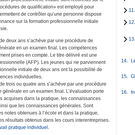
rocédures de qualification» est employé pour
11
permettent de contrôler qu’une personne dispose
ance sur la formation professionnelle initiale
12
sie.
13
le de deux ans s’achève par une procédure de
 générale en un examen final. Les compétences
ment prises en compte. Le titre délivré est une
14.
Lé
ofessionnelle (AFP). Les jeunes qui ne parviennent
onnelle initiale de deux ans ont la possibilité de
15.
G
ences individuelles.
e de trois ou quatre ans s’achève par une procédure
le générale en un examen final. L’évaluation porte
16.
In
les acquises dans la pratique, les connaissances
 ainsi que les connaissances générales. Sont
s notes obtenues à l’école et dans la pratique,
les résultats obtenus dans les cours interentreprises.
avail pratique individuel
.