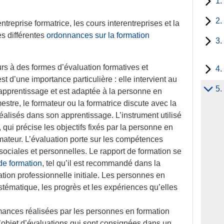
1.
2.
treprise formatrice, les cours interentreprises et la
es différentes
ordonnances sur la formation
3.
urs à des formes d’évaluation formatives et
4.
t d’une importance particulière : elle intervient au
5.
’apprentissage et est adaptée à la personne en
stre, le formateur ou la formatrice discute avec la
alisés dans son apprentissage. L’instrument utilisé
, qui précise les objectifs fixés par la personne en
rmateur. L’évaluation porte sur les compétences
ociales et personnelles. Le rapport de formation se
de formation
, tel qu’il est recommandé dans la
tion professionnelle initiale. Les personnes en
stématique, les progrès et les expériences qu’elles
rmances réalisées par les personnes en formation
 l’objet d’évaluations qui sont consignées dans un