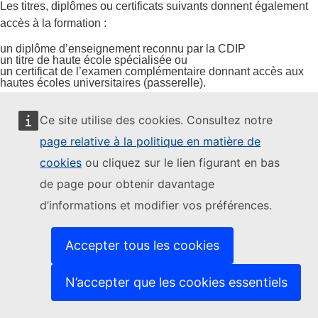
Les titres, diplômes ou certificats suivants donnent également
accès à la formation :
un diplôme d’enseignement reconnu par la CDIP
un titre de haute école spécialisée ou
un certificat de l’examen complémentaire donnant accès aux
hautes écoles universitaires (passerelle).
Les titulaires d’autres diplômes du degré secondaire II peuvent
Ce site utilise des cookies. Consultez notre
également être admis à la condition d’avoir réussi un examen
page relative à la politique en matière de
dans les disciplines de culture générale.
cookies
ou cliquez sur le lien figurant en bas
Des conditions d’admission spéciales s’appliquent aux
de page pour obtenir davantage
personnes qui souhaitent changer de profession pour se
d’informations et modifier vos préférences.
reconvertir dans l’enseignement (et qui doivent être âgées de
30 ans au minimum et disposer d’une expérience
professionnelle de plusieurs années).
Accepter tous les cookies
N’accepter que les cookies essentiels
Formation des enseignantes et