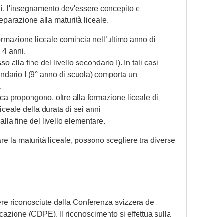
ni, l'insegnamento dev'essere concepito e
eparazione alla maturità liceale.
ormazione liceale comincia nell’ultimo anno di
 4 anni.
o alla fine del livello secondario I). In tali casi
condario I (9° anno di scuola) comporta un
.
ca propongono, oltre alla formazione liceale di
ceale della durata di sei anni
la fine del livello elementare.
 la maturità liceale, possono scegliere tra diverse
re riconosciute dalla Conferenza svizzera dei
ucazione (CDPE). Il riconoscimento si effettua sulla