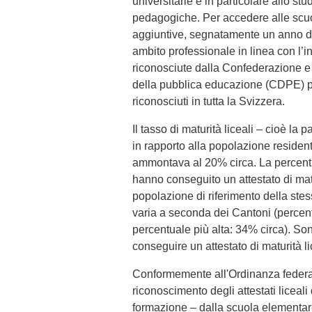
universitarie e in particolare allo stu
pedagogiche. Per accedere alle scuol
aggiuntive, segnatamente un anno di
ambito professionale in linea con l’in
riconosciute dalla Confederazione e 
della pubblica educazione (CDPE) pos
riconosciuti in tutta la Svizzera.
Il tasso di maturità liceali – cioè la
in rapporto alla popolazione residen
ammontava al 20% circa. La percentua
hanno conseguito un attestato di matur
popolazione di riferimento della ste
varia a seconda dei Cantoni (percentu
percentuale più alta: 34% circa). So
conseguire un attestato di maturità 
Conformemente all'Ordinanza federa
riconoscimento degli attestati liceali
formazione – dalla scuola elementare