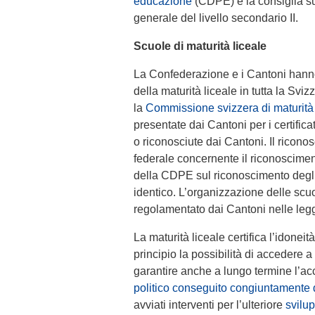
educazione
(CDPE) e la consiglia su
generale del livello secondario II.
Scuole di maturità liceale
La Confederazione e i Cantoni hann
della maturità liceale in tutta la Sv
la
Commissione svizzera di maturità
presentate dai Cantoni per i certificat
o riconosciute dai Cantoni. Il ricono
federale concernente il riconoscimen
della CDPE sul riconoscimento degli a
identico. L’organizzazione delle scuo
regolamentato dai Cantoni nelle legg
La maturità liceale certifica l’idoneit
principio la possibilità di accedere a 
garantire anche a lungo termine l’ac
politico conseguito congiuntamente
avviati interventi per l’ulteriore
svilup