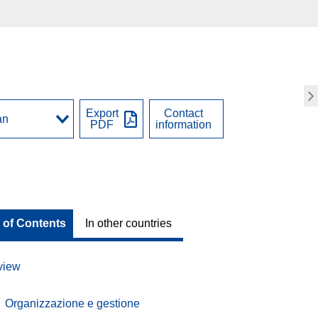
Export
Contact
PDF
information
 of Contents
In other countries
view
Organizzazione e gestione