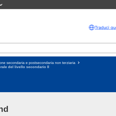
Traduci qu
ne secondaria e postsecondaria non terziaria
le del livello secondario II
and