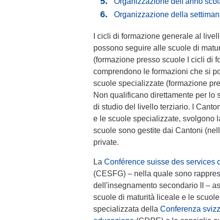
Organizzazione dell'anno scol
Organizzazione della settimana
I cicli di formazione generale al liv
possono seguire alle scuole di matur
(formazione presso scuole I cicli di 
comprendono le formazioni che si pos
scuole specializzate (formazione pre
Non qualificano direttamente per lo 
di studio del livello terziario. I Cant
e le scuole specializzate, svolgono 
scuole sono gestite dai Cantoni (nel
private.
La
Conférence suisse des services d
(CESFG) – nella quale sono rappresen
dell'insegnamento secondario II – as
scuole di maturità liceale e le scuole
specializzata della
Conferenza svizze