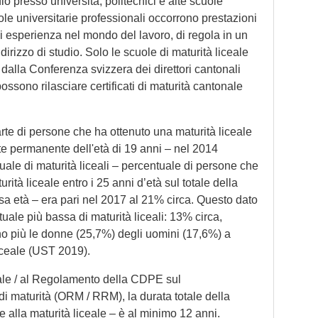
dio presso università, politecnici e alte scuole
e universitarie professionali occorrono prestazioni
 esperienza nel mondo del lavoro, di regola in un
dirizzo di studio. Solo le scuole di maturità liceale
dalla Conferenza svizzera dei direttori cantonali
sono rilasciare certificati di maturità cantonale
 parte di persone che ha ottenuto una maturità liceale
te permanente dell'età di 19 anni – nel 2014
le di maturità liceali – percentuale di persone che
ità liceale entro i 25 anni d’età sul totale della
ssa età – era pari nel 2017 al 21% circa. Questo dato
ale più bassa di maturità liceali: 13% circa,
no più le donne (25,7%) degli uomini (17,6%) a
liceale (UST 2019).
le / al Regolamento della CDPE sul
 di maturità (ORM / RRM), la durata totale della
 alla maturità liceale – è al minimo 12 anni.