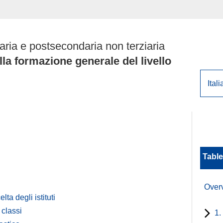
ia e postsecondaria non terziaria
la formazione generale del livello
Table
Over
ta degli istituti
 classi
1.