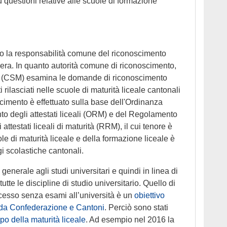
 questioni relative alle scuole di formazione
o la responsabilità comune del riconoscimento
izzera. In quanto autorità comune di riconoscimento,
(CSM) esamina le domande di riconoscimento
i rilasciati nelle scuole di maturità liceale cantonali
scimento è effettuato sulla base dell'Ordinanza
to degli attestati liceali (ORM) e del Regolamento
ttestati liceali di maturità (RRM), il cui tenore è
le di maturità liceale e della formazione liceale è
i scolastiche cantonali.
à generale agli studi universitari e quindi in linea di
tutte le discipline di studio universitario. Quello di
cesso senza esami all’università è un
obiettivo
 da Confederazione e Cantoni
. Perciò sono stati
po della maturità liceale
. Ad esempio nel 2016 la