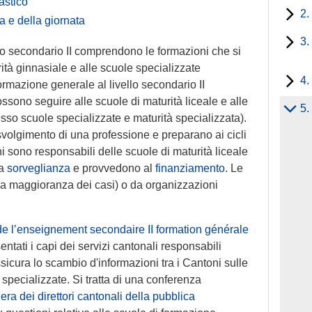
astico
2.
 e della giornata
3.
ello secondario II comprendono le formazioni che si
ità ginnasiale e alle scuole specializzate
4.
formazione generale al livello secondario II
sono seguire alle scuole di maturità liceale e alle
5.
sso scuole specializzate e maturità specializzata).
svolgimento di una professione e preparano ai cicli
oni sono responsabili delle scuole di maturità liceale
la
sorveglianza
e provvedono al
finanziamento
. Le
la maggioranza dei casi) o da organizzazioni
e l’enseignement secondaire II formation générale
tati i capi dei servizi cantonali responsabili
sicura lo scambio d'informazioni tra i Cantoni sulle
 specializzate. Si tratta di una conferenza
ra dei direttori cantonali della pubblica