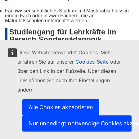
Fachwissenschaftliches Studium mit Masterabschluss in
einem Fach oder in zwei Fächern, die an
Maturitätsschulen unterrichtet werden.
Studiengang für Lehrkräfte im
Bereich Sonderpädagogik
Diese Website verwendet Cookies. Mehr
Vertiefungsrichtung Schulische Heilpädagogik und
erfahren Sie auf unserer
Cookies-Seite
oder
Heilpädagogische Früherziehung
über den Link in der Fußzeile. Über diesen
Lehrdiplom für Regelklassen der Primarschule oder
Sekundarstufe I),
Link können Sie auch Ihre Einstellungen
Diplom in Logopädie oder Psychomotoriktherapie auf
Bachelorstufe oder einen Bachelorabschluss in einem
ändern.
verwandten Studienbereich.
Studiengang für Logopädie und
Alle Cookies akzeptieren
Psychomotoriktherapie
Nur unbedingt notwendige Cookies akzep
Gymnasiale Maturität,
von der EDK anerkanntes Lehrdiplom
Abschluss einer Fachhochschule.