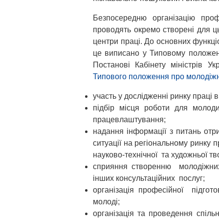
Безпосередню організацію проф
проводять окремо створені для ць
центри праці. До основних функціо
це виписано у Типовому положен
Постанові Кабінету міністрів У
Типового положення про молодіжн
участь у дослідженні ринку праці в
підбір місця роботи для молод
працевлаштування;
надання інформації з питань отр
ситуації на регіональному ринку п
науково-технічної та художньої тв
сприяння створенню молодіжни
інших консультаційних послуг;
організація професійної підгото
молоді;
організація та проведення спіл