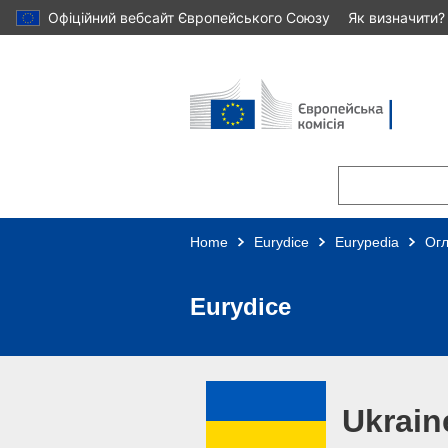
Офіційний вебсайт Європейського Союзу
Як визначити?
Skip to main content
Home
Eurydice
Eurypedia
Ог
Eurydice
Ukrain