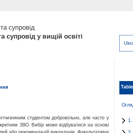
та супровід
а супровід у вищій освіті
Table
ання
Огля
вітчизняним студентом добровільно, але часто у
1.
кретним ЗВО. Вибір може відбуватися на основі
ілей або рекомендацій викладачів. Факультативні
2.