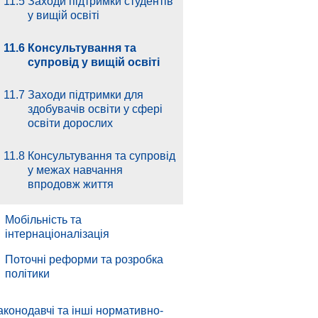
11.5
Заходи підтримки студентів
у вищій освіті
11.6
Консультування та
супровід у вищій освіті
11.7
Заходи підтримки для
здобувачів освіти у сфері
освіти дорослих
11.8
Консультування та супровід
у межах навчання
впродовж життя
.
Мобільність та
інтернаціоналізація
.
Поточні реформи та розробка
політики
аконодавчі та інші нормативно-