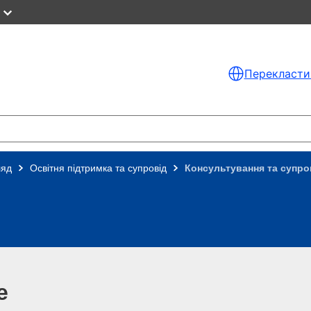
Перекласти
ляд
Освітня підтримка та супровід
Консультування та супров
e