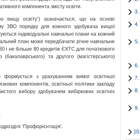
ативного компонента змісту освіти.
3.
о вищу освіту’) зазначається, що на основі
4.
му ЗВО порядку для кожного здобувача вищої
уються індивідуальні навчальні плани на кожний
вчальний план може передбачати річне навчальне
5.
0 і не більше 80 кредитів ЄКТС для початкового
о (бакалаврського) та другого (магістерського)
6.
н формується з урахуванням вимог освітньої
7.
зкових компонентів, освітньої політики закладу
8.
бистого вибору здобувачем вибіркових освітніх
9.
я
дрозділі ‘Профорієнтація’.
10