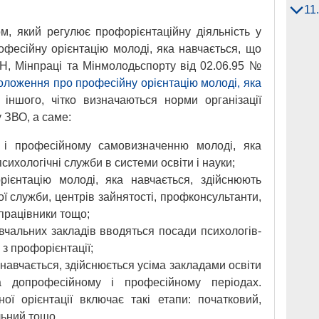
11
, який регулює профорієнтаційну діяльність у
фесійну орієнтацію молоді, яка навчається, що
Н, Мінпраці та Мінмолодьспорту від 02.06.95 №
ложення про професійну орієнтацію молоді, яка
 іншого, чітко визначаються норми організації
у ЗВО, а саме:
 і професійному самовизначенню молоді, яка
сихологічні служби в системи освіти і науки;
рієнтацію молоді, яка навчається, здійснюють
ї служби, центрів зайнятості, профконсультанти,
 працівники тощо;
вчальних закладів вводяться посади психологів-
з профорієнтації;
навчається, здійснюється усіма закладами освіти
 допрофесійному і професійному періодах.
ої орієнтації включає такі етапи: початковий,
льний тощо.