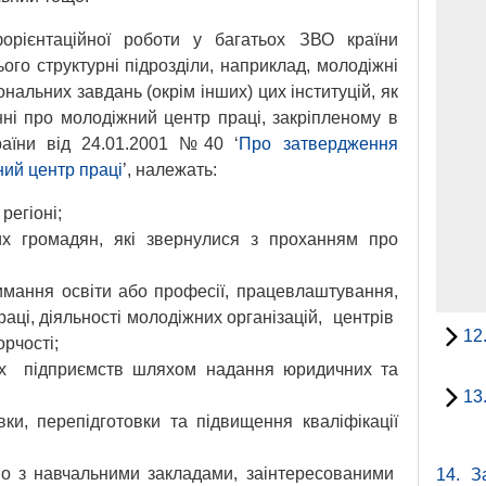
орієнтаційної роботи у багатьох ЗВО країни
ого структурні підрозділи, наприклад, молодіжні
нальних завдань (окрім інших) цих інституцій, як
ні про молодіжний центр праці, закріпленому в
країни від 24.01.2001 №40 ‘
Про затвердження
ий центр праці
’, належать:
 регіоні;
их громадян, які звернулися з проханням про
имання освіти або професії, працевлаштування,
раці, діяльності молодіжних організацій, центрів
12
орчості;
х підприємств шляхом надання юридичних та
13
вки, перепідготовки та підвищення кваліфікації
ьно з навчальними закладами, заінтересованими
14.
З