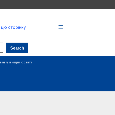
 цю сторінку
Search
ід у вищій освіті