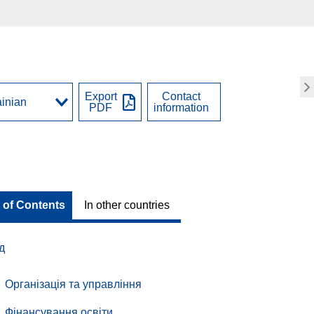
Export
Contact
PDF
information
 of Contents
In other countries
д
Організація та управління
Фінансування освіти