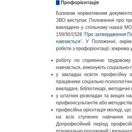
Профорієнтація
Базовим нормативним документом
ЗВО виступає Положення про про
викладено у спільному наказі МО
159/30/1526 ‘
Про затвердження По
навчається
’. У Положенні, окрім
роботи з профорієнтації, зокрема 
роботу по сприянню трудовому
навчається, виконують соціально-п
у закладах освіти професійну о
працівники соціально-психологічно
викладачі, бібліотекарі, методичні
у штатних розкладах та вищих на
профконсультантів або методистів 
професійна орієнтація молоді, що 
на всіх ступенях навчання на
Допрофесійний період професійн
пізнавально-пошуковий і визнача