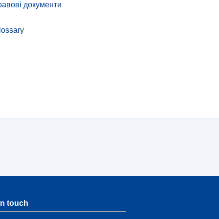
равові документи
lossary
in touch